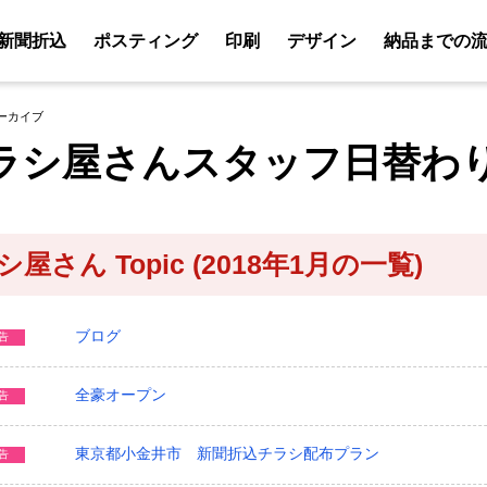
新聞折込
ポスティング
印刷
デザイン
納品までの
アーカイブ
ラシ屋さんスタッフ日替わ
屋さん Topic (2018年1月の一覧)
ブログ
告
全豪オープン
告
東京都小金井市 新聞折込チラシ配布プラン
告