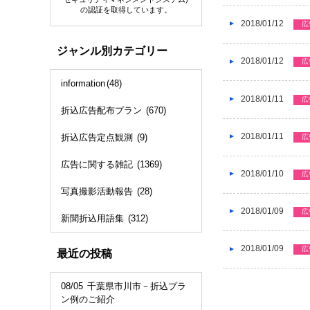
の認証を取得しています。
2018/01/12
広
ジャンル別カテゴリー
2018/01/12
広
information
(48)
2018/01/11
広
折込広告配布プラン
(670)
2018/01/11
折込広告定点観測
(9)
広
広告に関する雑記
(1369)
2018/01/10
広
写真撮影活動報告
(28)
2018/01/09
広
新聞折込用語集
(312)
2018/01/09
広
最近の投稿
08/05
千葉県市川市－折込プラ
ン例のご紹介