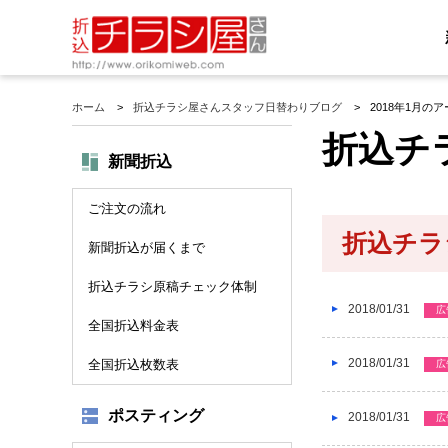
ホーム
折込チラシ屋さんスタッフ日替わりブログ
2018年1月の
折込チ
新聞折込
ご注文の流れ
折込チラシ
新聞折込が届くまで
折込チラシ原稿チェック体制
2018/01/31
広
全国折込料金表
2018/01/31
全国折込枚数表
広
ポスティング
2018/01/31
広