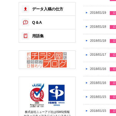
データ入稿の仕方
2018/01/19
広
Q＆A
2018/01/18
広
用語集
2018/01/18
広
2018/01/17
広
2018/01/16
広
2018/01/16
広
2018/01/15
広
2018/01/15
広
株式会社ニューアド社はISMS(情報
セキュリティマネジメントシステム)