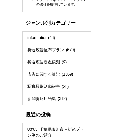
の認証を取得しています。
ジャンル別カテゴリー
information
(48)
折込広告配布プラン
(670)
折込広告定点観測
(9)
広告に関する雑記
(1369)
写真撮影活動報告
(28)
新聞折込用語集
(312)
最近の投稿
08/05
千葉県市川市－折込プラ
ン例のご紹介