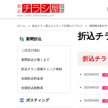
ホーム
折込チラシ屋さんスタッフ日替わりブログ
2025年4月の
折込チ
新聞折込
ご注文の流れ
折込チラシ
新聞折込が届くまで
折込チラシ原稿チェック体制
2025/04/23
広
全国折込料金表
2025/04/16
全国折込枚数表
広
ポスティング
2025/04/09
広