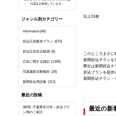
の認証を取得しています。
以上31枚
ジャンル別カテゴリー
information
(48)
折込広告配布プラン
(670)
折込広告定点観測
(9)
このところまさに
新聞折込チラシを
広告に関する雑記
(1369)
弊社は新聞折込チ
写真撮影活動報告
(28)
折込プランを提供
新聞折込チラシ・
新聞折込用語集
(312)
最近の投稿
08/05
千葉県市川市－折込プラ
最近の新
ン例のご紹介