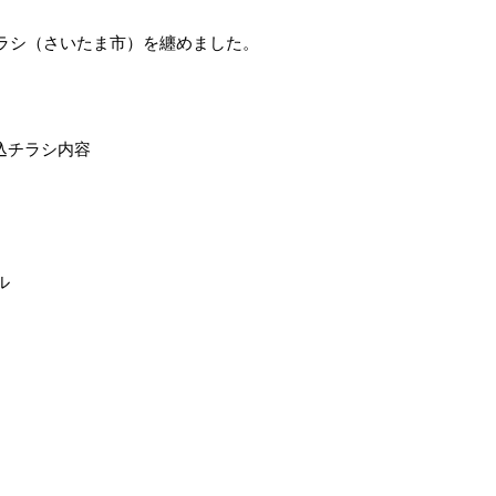
ラシ（さいたま市）を纏めました。
折込チラシ内容
ル