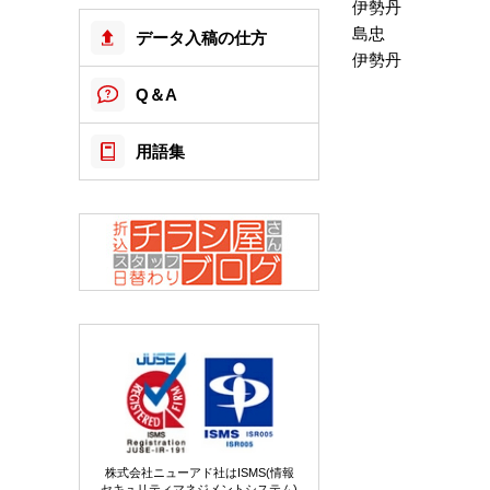
伊勢丹
島忠
データ入稿の仕方
伊勢丹
Q＆A
用語集
株式会社ニューアド社はISMS(情報
セキュリティマネジメントシステム)