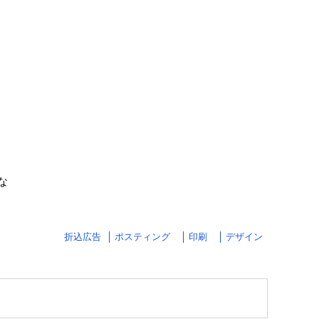
な
折込広告
ポスティング
印刷
デザイン