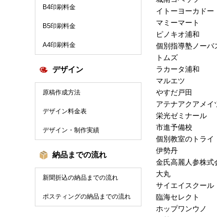
B4印刷料金
イトーヨーカドー
マミーマート
B5印刷料金
ピノキオ浦和
A4印刷料金
個別指導塾ノーバ
トムズ
ラカータ浦和
デザイン
マルエツ
やすだ戸田
原稿作成方法
アテナアクアメイ
デザイン料金表
栄光ゼミナール
市進予備校
デザイン・制作実績
個別教室のトライ
伊勢丹
納品までの流れ
金氏高麗人参株式
大丸
新聞折込の納品までの流れ
サイエイスクール
ポスティングの納品までの流れ
臨海セレクト
ホップワンウノ