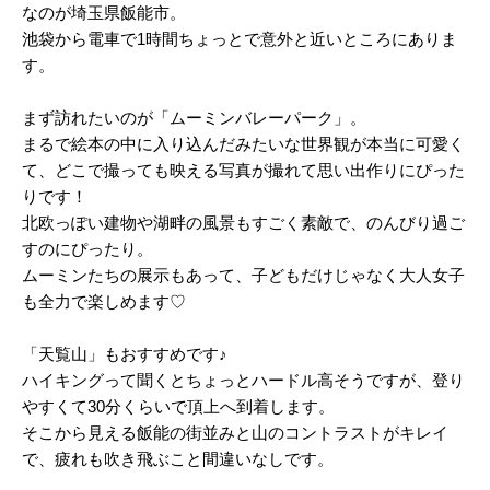
なのが埼玉県飯能市。
2025/03
池袋から電車で1時間ちょっとで意外と近いところにありま
す。
2025/02
2025/01
まず訪れたいのが「ムーミンバレーパーク」。
まるで絵本の中に入り込んだみたいな世界観が本当に可愛く
2024/12
て、どこで撮っても映える写真が撮れて思い出作りにぴった
2024/11
りです！
北欧っぽい建物や湖畔の風景もすごく素敵で、のんびり過ご
2024/10
すのにぴったり。
ムーミンたちの展示もあって、子どもだけじゃなく大人女子
2024/09
も全力で楽しめます♡
2024/08
「天覧山」もおすすめです♪
2024/07
ハイキングって聞くとちょっとハードル高そうですが、登り
2024/06
やすくて30分くらいで頂上へ到着します。
そこから見える飯能の街並みと山のコントラストがキレイ
2024/05
で、疲れも吹き飛ぶこと間違いなしです。
2024/04