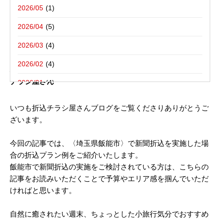
写真撮影活動報告
一括でお受けする折込チラシ屋さんブ
栃木県宇都宮市－折込プラン例のご紹介
2026/05
ログ。
新聞折込用語集
東京都八王子市－折込プラン例のご紹介
2026/04
2026/03
2025年06月18日
2026/02
埼玉県飯能市－折込プラン例のご紹介｜新聞折込広告の折込
チラシ屋さん
2026/01
2025/12
いつも折込チラシ屋さんブログをご覧くださりありがとうご
ざいます。
2025/10
2025/08
今回の記事では、〈埼玉県飯能市〉で新聞折込を実施した場
合の折込プラン例をご紹介いたします。
2025/07
飯能市で新聞折込の実施をご検討されている方は、こちらの
2025/06
記事をお読みいただくことで予算やエリア感を掴んでいただ
ければと思います。
2025/05
2025/04
自然に癒されたい週末、ちょっとした小旅行気分でおすすめ