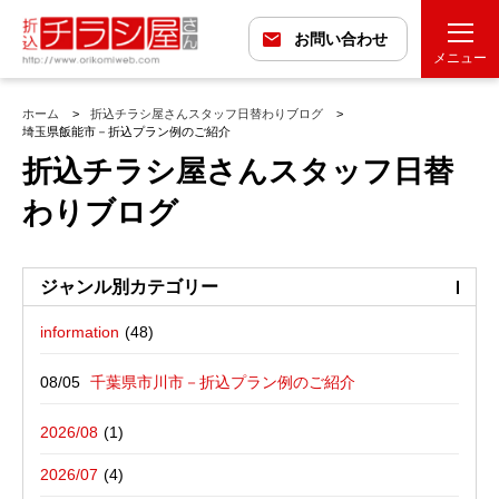
お問い合わせ
メニュー
ホーム
折込チラシ屋さんスタッフ日替わりブログ
埼玉県飯能市－折込プラン例のご紹介
折込チラシ屋さんスタッフ日替
わりブログ
ジャンル別カテゴリー
information
最近の投稿
折込広告配布プラン
千葉県市川市－折込プラン例のご紹介
バックナンバー
折込広告定点観測
千葉県松戸市－折込プラン例のご紹介
2026/08
広告に関する雑記
デザイン・チラシ・印刷・折込配布を
愛媛県松山市－折込プラン例のご紹介
2026/07