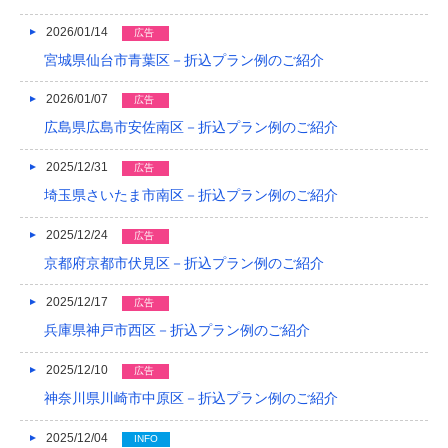
2026/01/14
2018/04
広告
宮城県仙台市青葉区－折込プラン例のご紹介
2018/03
2026/01/07
広告
2018/02
広島県広島市安佐南区－折込プラン例のご紹介
2018/01
2025/12/31
広告
2017/12
埼玉県さいたま市南区－折込プラン例のご紹介
2017/11
2025/12/24
広告
2017/10
京都府京都市伏見区－折込プラン例のご紹介
2017/09
2025/12/17
広告
兵庫県神戸市西区－折込プラン例のご紹介
2017/08
2025/12/10
広告
2017/07
神奈川県川崎市中原区－折込プラン例のご紹介
2017/06
2025/12/04
INFO