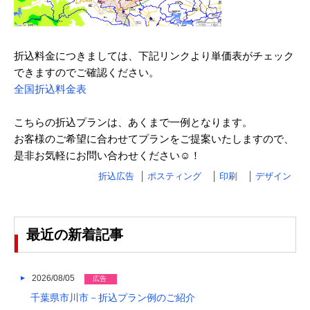
2023/04
2023/03
2023/02
折込料金につきましては、下記リンクより単価表がチェック
できますのでご確認ください。
2023/01
全国折込料金表
2022/12
こちらの折込プランは、あくまで一例となります。
2022/11
お客様のご希望に合わせてプランをご提案いたしますので、
是非お気軽にお問い合わせください☺！
2022/10
折込広告
ポスティング
印刷
デザイン
2022/09
2022/08
最近の新着記事
2022/07
2022/06
2026/08/05
広告
2022/05
千葉県市川市－折込プラン例のご紹介