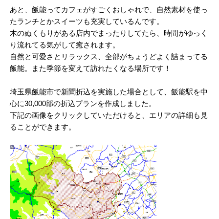
あと、飯能ってカフェがすごくおしゃれで、自然素材を使っ
2024/03
たランチとかスイーツも充実しているんです。
木のぬくもりがある店内でまったりしてたら、時間がゆっく
2024/02
り流れてる気がして癒されます。
2024/01
自然と可愛さとリラックス、全部がちょうどよく詰まってる
飯能。また季節を変えて訪れたくなる場所です！
2023/12
2023/11
埼玉県飯能市で新聞折込を実施した場合として、飯能駅を中
心に30,000部の折込プランを作成しました。
2023/10
下記の画像をクリックしていただけると、エリアの詳細も見
ることができます。
2023/09
2023/08
2023/07
2023/06
2023/05