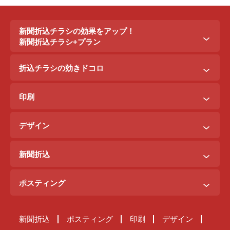
新聞折込チラシの効果をアップ！
新聞折込チラシ+プラン
新聞折込チラシ＋ポステイング
折込チラシの効きドコロ
新聞折込チラシ＋駅ポスター
折込配布効きドコロ
折込チラシ＋駅看板
印刷
ポスティング効きドコロ
折込チラシ＋インターネット広告
B3料金
印刷効きドコロ
デザイン
B5料金
デザイン効きドコロ
原稿を作るには？
B4料金
新聞折込
デザイン料金表
A4料金
ご注文までの流れ
サンプルデザイン
ポスティング
新聞折込が届くまで
ご注文の流れ
原稿チェック体制
新聞折込
ポスティング
印刷
デザイン
ポスティングが届くまで
納品までの流れ