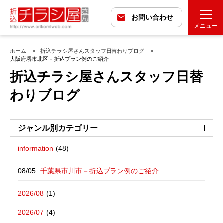
お問い合わせ
メニュー
ホーム
折込チラシ屋さんスタッフ日替わりブログ
大阪府堺市北区－折込プラン例のご紹介
折込チラシ屋さんスタッフ日替
わりブログ
ジャンル別カテゴリー
information
最近の投稿
折込広告配布プラン
千葉県市川市－折込プラン例のご紹介
バックナンバー
折込広告定点観測
千葉県松戸市－折込プラン例のご紹介
2026/08
広告に関する雑記
デザイン・チラシ・印刷・折込配布を
愛媛県松山市－折込プラン例のご紹介
2026/07