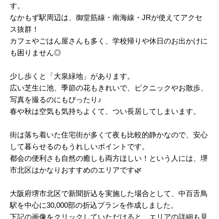
す。
2025/03
なかもず駅周辺は、御堂筋線・南海線・JRが使えてアクセ
ス抜群！
2025/02
カフェやごはん屋さんも多く、学校帰りや休日のお出かけに
2025/01
も困りません◎
2024/12
少し歩くと「大泉緑地」があります。
2024/11
広い芝生に池、季節の花もきれいで、ピクニックやお散歩、
写真を撮るのにもぴったり♪
2024/10
春や秋は空気も気持ちよくて、つい長居してしまいます。
2024/09
街は落ち着いた住宅街が多くて夜も比較的静かなので、安心
2024/08
して暮らせるのもうれしいポイントです。
都会の便利さも自然の癒しも両方ほしい！という人には、堺
2024/07
市北区はかなりおすすめのエリアです🌿
2024/06
大阪府堺市北区で新聞折込を実施した場合として、中百舌鳥
2024/05
駅を中心に30,000部の折込プランを作成しました。
2024/04
下記の画像をクリックしていただけると、エリアの詳細も見