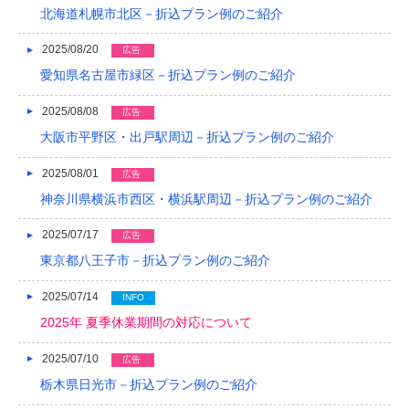
2017/05
北海道札幌市北区－折込プラン例のご紹介
2017/04
2025/08/20
広告
2017/03
愛知県名古屋市緑区－折込プラン例のご紹介
2017/02
2025/08/08
広告
大阪市平野区・出戸駅周辺－折込プラン例のご紹介
2017/01
2025/08/01
広告
2016/12
神奈川県横浜市西区・横浜駅周辺－折込プラン例のご紹介
2016/11
2025/07/17
広告
2016/10
東京都八王子市－折込プラン例のご紹介
2016/09
2025/07/14
INFO
2016/08
2025年 夏季休業期間の対応について
2016/07
2025/07/10
広告
栃木県日光市－折込プラン例のご紹介
2016/06