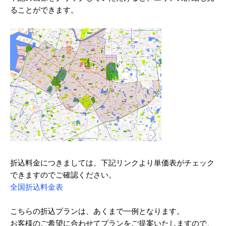
ることができます。
2024/03
2024/02
2024/01
2023/12
2023/11
2023/10
2023/09
2023/08
折込料金につきましては、下記リンクより単価表がチェック
2023/07
できますのでご確認ください。
全国折込料金表
2023/06
2023/05
こちらの折込プランは、あくまで一例となります。
お客様のご希望に合わせてプランをご提案いたしますので、