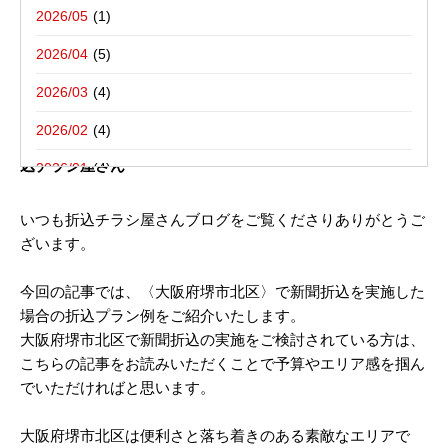
写真撮影活動報告
一括でお受けする折込チラシ屋さんブ
栃木県宇都宮市－折込プラン例のご紹介
2026/05
ログ。
新聞折込用語集
東京都八王子市－折込プラン例のご紹介
2026/04
2026/03
2026年02月04日
2026/02
大阪府堺市北区－折込プラン例のご紹介｜新聞折込広告の折
込チラシ屋さん
2026/01
2025/12
いつも折込チラシ屋さんブログをご覧くださりありがとうご
ざいます。
2025/10
2025/08
今回の記事では、〈大阪府堺市北区〉で新聞折込を実施した
場合の折込プラン例をご紹介いたします。
2025/07
大阪府堺市北区で新聞折込の実施をご検討されている方は、
2025/06
こちらの記事をお読みいただくことで予算やエリア感を掴ん
でいただければと思います。
2025/05
2025/04
大阪府堺市北区は便利さと落ち着きのある素敵なエリアで