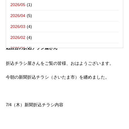
写真撮影活動報告
一括でお受けする折込チラシ屋さんブ
栃木県宇都宮市－折込プラン例のご紹介
2026/05
ログ。
新聞折込用語集
東京都八王子市－折込プラン例のご紹介
2026/04
2026/03
2013年07月04日
2026/02
新聞折込チラシ内容 7/4（木）折込 さいたま市｜新聞折
込広告の折込チラシ屋さん
2026/01
2025/12
折込チラシ屋さんをご覧の皆様、おはようございます。
2025/10
今朝の新聞折込チラシ（さいたま市）を纏めました。
2025/08
2025/07
2025/06
7/4（木）新聞折込チラシ内容
2025/05
2025/04