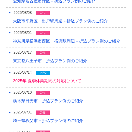
愛知県名古屋市緑区－折込プラン例のご紹介
2016/05
2025/08/08
広告
2016/04
大阪市平野区・出戸駅周辺－折込プラン例のご紹介
2016/03
2025/08/01
広告
2016/02
神奈川県横浜市西区・横浜駅周辺－折込プラン例のご紹介
2016/01
2025/07/17
広告
2015/12
東京都八王子市－折込プラン例のご紹介
2015/11
2025/07/14
INFO
2025年 夏季休業期間の対応について
2015/10
2025/07/10
2015/09
広告
栃木県日光市－折込プラン例のご紹介
2015/08
2025/07/01
広告
2015/07
埼玉県秩父市－折込プラン例のご紹介
2015/06