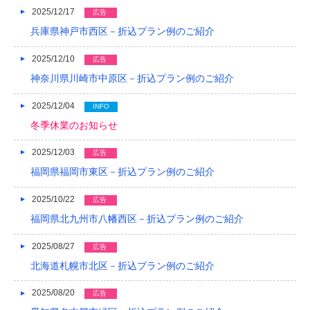
2017/05
2025/12/17
広告
2017/04
兵庫県神戸市西区－折込プラン例のご紹介
2017/03
2025/12/10
広告
神奈川県川崎市中原区－折込プラン例のご紹介
2017/02
2025/12/04
INFO
2017/01
冬季休業のお知らせ
2016/12
2025/12/03
広告
2016/11
福岡県福岡市東区－折込プラン例のご紹介
2016/10
2025/10/22
広告
2016/09
福岡県北九州市八幡西区－折込プラン例のご紹介
2016/08
2025/08/27
広告
北海道札幌市北区－折込プラン例のご紹介
2016/07
2016/06
2025/08/20
広告