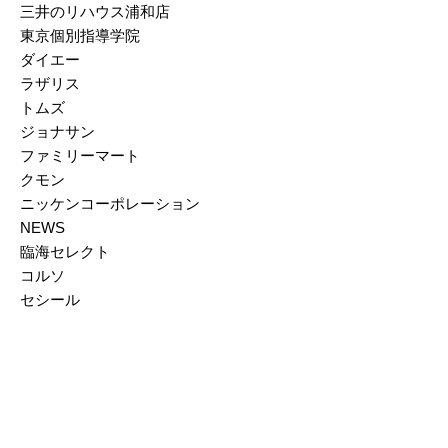
三井のリハウス浦和店
2025/03
東京個別指導学院
ダイエー
2025/02
ラザリス
2025/01
トムズ
ジョナサン
2024/12
ファミリーマート
2024/11
クモン
ニッケンコーポレーション
2024/10
NEWS
臨海セレクト
2024/09
コルソ
2024/08
セシール
2024/07
2024/06
2024/05
2024/04