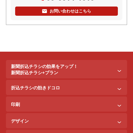
お問い合わせはこちら
新聞折込チラシの効果をアップ！
新聞折込チラシ+プラン
新聞折込チラシ＋ポステイング
折込チラシの効きドコロ
新聞折込チラシ＋駅ポスター
折込配布効きドコロ
折込チラシ＋駅看板
印刷
ポスティング効きドコロ
折込チラシ＋インターネット広告
B3料金
印刷効きドコロ
デザイン
B5料金
デザイン効きドコロ