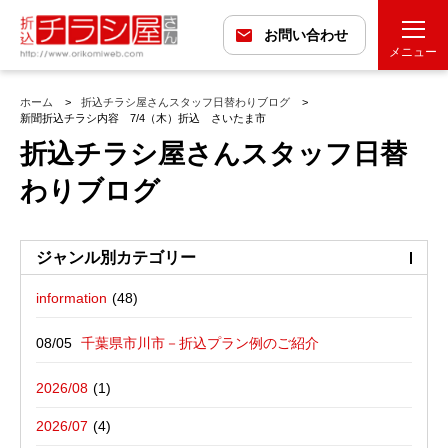
お問い合わせ
メニュー
ホーム
折込チラシ屋さんスタッフ日替わりブログ
新聞折込チラシ内容 7/4（木）折込 さいたま市
折込チラシ屋さんスタッフ日替
わりブログ
ジャンル別カテゴリー
information
最近の投稿
折込広告配布プラン
千葉県市川市－折込プラン例のご紹介
バックナンバー
折込広告定点観測
千葉県松戸市－折込プラン例のご紹介
2026/08
広告に関する雑記
デザイン・チラシ・印刷・折込配布を
愛媛県松山市－折込プラン例のご紹介
2026/07