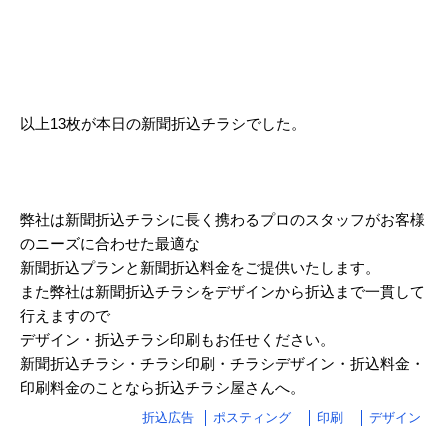
2023/04
2023/03
2023/02
2023/01
以上13枚が本日の新聞折込チラシでした。
2022/12
2022/11
弊社は新聞折込チラシに長く携わるプロのスタッフがお客様
2022/10
のニーズに合わせた最適な
新聞折込プランと新聞折込料金をご提供いたします。
2022/09
また弊社は新聞折込チラシをデザインから折込まで一貫して
2022/08
行えますので
デザイン・折込チラシ印刷もお任せください。
2022/07
新聞折込チラシ・チラシ印刷・チラシデザイン・折込料金・
2022/06
印刷料金のことなら折込チラシ屋さんへ。
折込広告
ポスティング
印刷
デザイン
2022/05