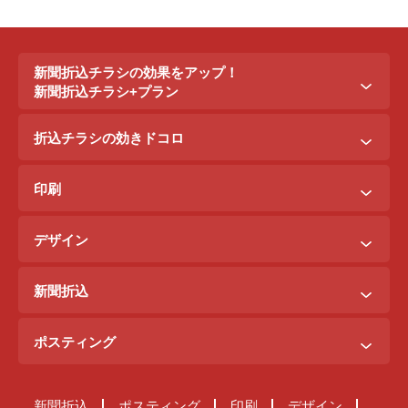
新聞折込チラシの効果をアップ！
新聞折込チラシ+プラン
新聞折込チラシ＋ポステイング
折込チラシの効きドコロ
新聞折込チラシ＋駅ポスター
折込配布効きドコロ
折込チラシ＋駅看板
印刷
ポスティング効きドコロ
折込チラシ＋インターネット広告
B3料金
印刷効きドコロ
デザイン
B5料金
デザイン効きドコロ
原稿を作るには？
B4料金
新聞折込
デザイン料金表
A4料金
ご注文までの流れ
サンプルデザイン
ポスティング
新聞折込が届くまで
ご注文の流れ
原稿チェック体制
新聞折込
ポスティング
印刷
デザイン