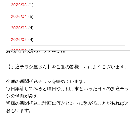
写真撮影活動報告
一括でお受けする折込チラシ屋さんブ
栃木県宇都宮市－折込プラン例のご紹介
2026/05
ログ。
新聞折込用語集
東京都八王子市－折込プラン例のご紹介
2026/04
2026/03
2013年10月24日
2026/02
新聞折込チラシ内容 10/24（木）折込 さいたま市｜新聞
折込広告の折込チラシ屋さん
2026/01
2025/12
【折込チラシ屋さん】をご覧の皆様、おはようございます。
2025/10
今朝の新聞折込チラシを纏めています。
2025/08
毎日集計してみると曜日や月初月末といった日々の折込チラ
シの傾向がみえ
2025/07
皆様の新聞折込ご計画に何かヒントに繋がることがあればと
2025/06
おもいます。
2025/05
2025/04