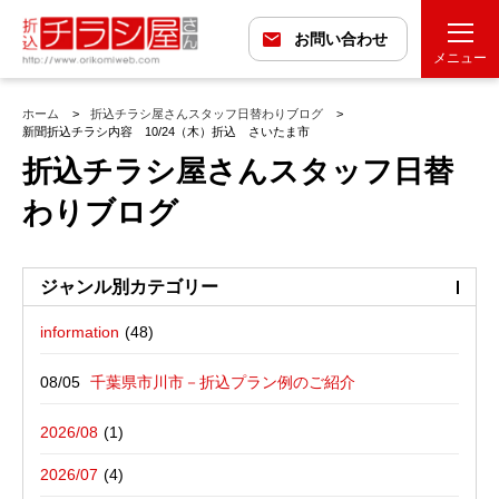
お問い合わせ
メニュー
ホーム
折込チラシ屋さんスタッフ日替わりブログ
新聞折込チラシ内容 10/24（木）折込 さいたま市
折込チラシ屋さんスタッフ日替
わりブログ
ジャンル別カテゴリー
information
最近の投稿
折込広告配布プラン
千葉県市川市－折込プラン例のご紹介
バックナンバー
折込広告定点観測
千葉県松戸市－折込プラン例のご紹介
2026/08
広告に関する雑記
デザイン・チラシ・印刷・折込配布を
愛媛県松山市－折込プラン例のご紹介
2026/07