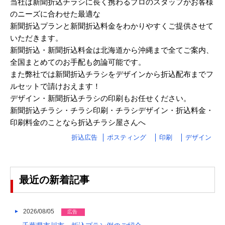
2023/04
当社は新聞折込チラシに長く携わるプロのスタッフがお客様
のニーズに合わせた最適な
2023/03
新聞折込プランと新聞折込料金をわかりやすくご提供させて
いただきます。
2023/02
新聞折込・新聞折込料金は北海道から沖縄まで全てご案内、
2023/01
全国まとめてのお手配も勿論可能です。
また弊社では新聞折込チラシをデザインから折込配布までフ
2022/12
ルセットで請けおえます！
2022/11
デザイン・新聞折込チラシの印刷もお任せください。
新聞折込チラシ・チラシ印刷・チラシデザイン・折込料金・
2022/10
印刷料金のことなら折込チラシ屋さんへ
2022/09
折込広告
ポスティング
印刷
デザイン
2022/08
2022/07
最近の新着記事
2022/06
2022/05
2026/08/05
広告