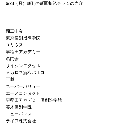
6/23（月）朝刊の新聞折込チラシの内容
2025/03
2025/02
2025/01
商工中金
東京個別指導学院
2024/12
ユリウス
2024/11
早稲田アカデミー
名門会
2024/10
サイシンエクセル
メガロス浦和パルコ
2024/09
三越
2024/08
スーパーバリュー
エースコンタクト
2024/07
早稲田アカデミー個別進学館
2024/06
英才個別学院
ニューパレス
2024/05
ライフ株式会社
2024/04