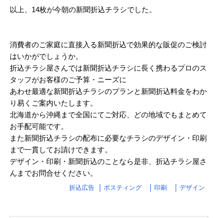
以上、14枚が今朝の新聞折込チラシでした。
2024/03
2024/02
消費者のご家庭に直接入る新聞折込で効果的な販促のご検討
2024/01
はいかがでしょうか。
折込チラシ屋さんでは新聞折込チラシに長く携わるプロのス
2023/12
タッフがお客様のご予算・ニーズに
2023/11
あわせ最適な新聞折込チラシのプランと新聞折込料金をわか
り易くご案内いたします。
2023/10
北海道から沖縄まで全国にてご対応、どの地域でもまとめて
お手配可能です。
2023/09
また新聞折込チラシの配布に必要なチラシのデザイン・印刷
2023/08
まで一貫してお請けできます。
デザイン・印刷・新聞折込のことなら是非、折込チラシ屋さ
2023/07
んまでお問合せください。
2023/06
折込広告
ポスティング
印刷
デザイン
2023/05