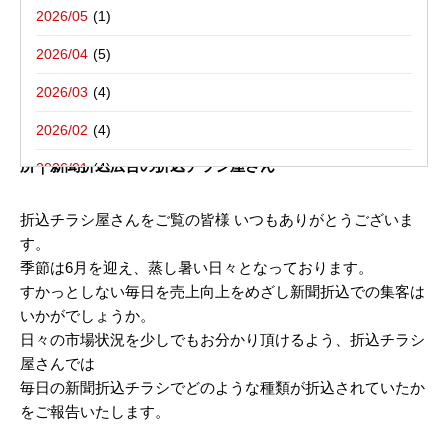
写真撮影活動報告
一括でお受けする折込チラシ屋さんブ
栃木県宇都宮市－折込プラン例のご紹介
2026/05
ログ。
新聞折込用語集
東京都八王子市－折込プラン例のご紹介
2026/04
2026/03
2014年06月23日
2026/02
新聞折込チラシ内容 ６月２３日（月）折込 さいたま市某
所｜新聞折込広告の折込チラシ屋さん
2026/01
2025/12
折込チラシ屋さんをご覧の皆様 いつもありがとうございま
す。
2025/10
季節は6月を迎え、蒸し暑い日々となっております。
2025/08
すかっとしない毎日を売上向上をめざし新聞折込での集客は
いかがでしょうか。
2025/07
日々の市場状況を少しでもお分かり頂けるよう、折込チラシ
2025/06
屋さんでは
毎日の新聞折込チラシでどのような種類が折込されていたか
2025/05
をご報告いたします。
2025/04