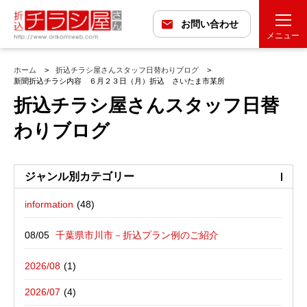
お問い合わせ
メニュー
ホーム
折込チラシ屋さんスタッフ日替わりブログ
新聞折込チラシ内容 ６月２３日（月）折込 さいたま市某所
折込チラシ屋さんスタッフ日替
わりブログ
ジャンル別カテゴリー
information
最近の投稿
折込広告配布プラン
千葉県市川市－折込プラン例のご紹介
バックナンバー
折込広告定点観測
千葉県松戸市－折込プラン例のご紹介
2026/08
広告に関する雑記
デザイン・チラシ・印刷・折込配布を
愛媛県松山市－折込プラン例のご紹介
2026/07