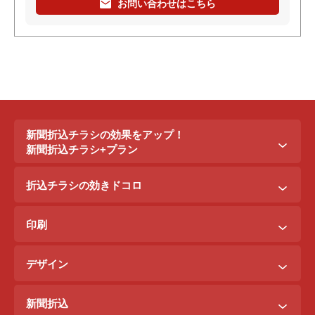
お問い合わせはこちら
新聞折込チラシの効果をアップ！
新聞折込チラシ+プラン
新聞折込チラシ＋ポステイング
折込チラシの効きドコロ
新聞折込チラシ＋駅ポスター
折込配布効きドコロ
折込チラシ＋駅看板
印刷
ポスティング効きドコロ
折込チラシ＋インターネット広告
B3料金
印刷効きドコロ
デザイン
B5料金
デザイン効きドコロ
原稿を作るには？
B4料金
新聞折込