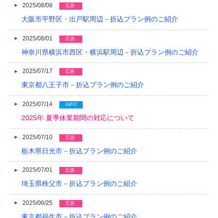
2017/05
2025/08/08
広告
大阪市平野区・出戸駅周辺－折込プラン例のご紹介
2017/04
2025/08/01
2017/03
広告
神奈川県横浜市西区・横浜駅周辺－折込プラン例のご紹介
2017/02
2025/07/17
広告
2017/01
東京都八王子市－折込プラン例のご紹介
2016/12
2025/07/14
INFO
2016/11
2025年 夏季休業期間の対応について
2016/10
2025/07/10
広告
2016/09
栃木県日光市－折込プラン例のご紹介
2016/08
2025/07/01
広告
埼玉県秩父市－折込プラン例のご紹介
2016/07
2025/06/25
広告
2016/06
東京都福生市－折込プラン例のご紹介