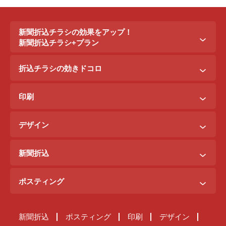
新聞折込チラシの効果をアップ！
新聞折込チラシ+プラン
新聞折込チラシ＋ポステイング
折込チラシの効きドコロ
新聞折込チラシ＋駅ポスター
折込配布効きドコロ
折込チラシ＋駅看板
印刷
ポスティング効きドコロ
折込チラシ＋インターネット広告
B3料金
印刷効きドコロ
デザイン
B5料金
デザイン効きドコロ
原稿を作るには？
B4料金
新聞折込
デザイン料金表
A4料金
ご注文までの流れ
サンプルデザイン
ポスティング
新聞折込が届くまで
ご注文の流れ
原稿チェック体制
新聞折込
ポスティング
印刷
デザイン
ポスティングが届くまで
納品までの流れ