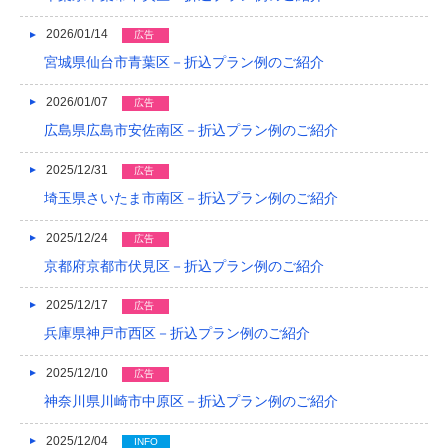
2021/04
2026/01/14
広告
2021/03
宮城県仙台市青葉区－折込プラン例のご紹介
2020/12
2026/01/07
広告
広島県広島市安佐南区－折込プラン例のご紹介
2020/08
2020/04
2025/12/31
広告
埼玉県さいたま市南区－折込プラン例のご紹介
2019/12
2025/12/24
広告
2019/10
京都府京都市伏見区－折込プラン例のご紹介
2019/09
2025/12/17
広告
2019/08
兵庫県神戸市西区－折込プラン例のご紹介
2019/07
2025/12/10
広告
2019/06
神奈川県川崎市中原区－折込プラン例のご紹介
2019/05
2025/12/04
INFO