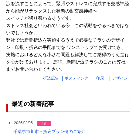
涙を流すことによって、緊張やストレスに完成する交感神経
2025/03
から能がリラックスした状態の副交感神経へ
スイッチが切り替わるそうです。
2025/02
ストレス社会といわれている今、この活動をやるべきではな
2025/01
いでしょうか。
弊社では新聞折込を実施するうえで必要なチラシのデザイ
2024/12
ン・印刷・折込の手配までを ワンストップでお受けでき、
2024/11
実施におけるどんな小さな問題も解決してご納得のうえ進行
を心がけております。 是非、新聞折込チラシのことは弊社
2024/10
までお問い合わせください。
2024/09
折込広告
ポスティング
印刷
デザイン
2024/08
2024/07
最近の新着記事
2024/06
2024/05
2026/08/05
広告
千葉県市川市－折込プラン例のご紹介
2024/04