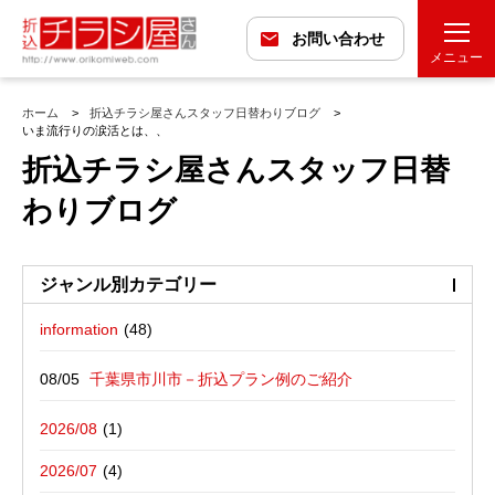
お問い合わせ
メニュー
ホーム
折込チラシ屋さんスタッフ日替わりブログ
いま流行りの涙活とは、、
折込チラシ屋さんスタッフ日替
わりブログ
ジャンル別カテゴリー
information
最近の投稿
折込広告配布プラン
千葉県市川市－折込プラン例のご紹介
バックナンバー
折込広告定点観測
千葉県松戸市－折込プラン例のご紹介
2026/08
広告に関する雑記
デザイン・チラシ・印刷・折込配布を
愛媛県松山市－折込プラン例のご紹介
2026/07