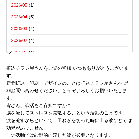
写真撮影活動報告
一括でお受けする折込チラシ屋さんブ
栃木県宇都宮市－折込プラン例のご紹介
2026/05
ログ。
新聞折込用語集
東京都八王子市－折込プラン例のご紹介
2026/04
2026/03
2016年06月17日
2026/02
いま流行りの涙活とは、、｜新聞折込広告の折込チラシ屋さ
ん
2026/01
2025/12
折込チラシ屋さんをご覧の皆様 いつもありがとうございま
す。
2025/10
新聞折込・印刷・デザインのことは折込チラシ屋さんへ 是
2025/08
非お問い合わせください。どうぞよろしくお願いいたしま
す。
2025/07
皆さん、涙活をご存知ですか？
2025/06
涙を流してストレスを発散する、という活動のことです。
涙を流すからといって、玉ねぎを切った時に出る涙などでは
2025/05
効果がありません。
2025/04
この活動では能動的に流した涙が必要となります。