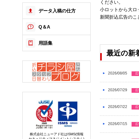
ください。
小ロットから大ロ
データ入稿の仕方
新聞折込広告のこ
Q＆A
用語集
最近の新
2026/08/05
広
2026/07/29
広
2026/07/22
広
2026/07/15
広
株式会社ニューアド社はISMS(情報
セキュリティマネジメントシステム)