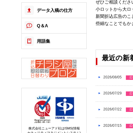
ぜひご相談くださ
小ロットから大ロ
データ入稿の仕方
新聞折込広告のこ
些細なことでもか
Q＆A
用語集
最近の新
2026/08/05
広
2026/07/29
広
2026/07/22
広
2026/07/15
広
株式会社ニューアド社はISMS(情報
セキュリティマネジメントシステム)