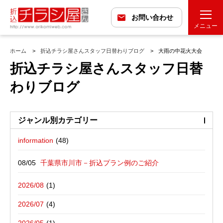
お問い合わせ
メニュー
ホーム
折込チラシ屋さんスタッフ日替わりブログ
大雨の中花火大会
折込チラシ屋さんスタッフ日替
わりブログ
ジャンル別カテゴリー
information
最近の投稿
折込広告配布プラン
千葉県市川市－折込プラン例のご紹介
バックナンバー
折込広告定点観測
千葉県松戸市－折込プラン例のご紹介
2026/08
広告に関する雑記
デザイン・チラシ・印刷・折込配布を
愛媛県松山市－折込プラン例のご紹介
2026/07
写真撮影活動報告
一括でお受けする折込チラシ屋さんブ
栃木県宇都宮市－折込プラン例のご紹介