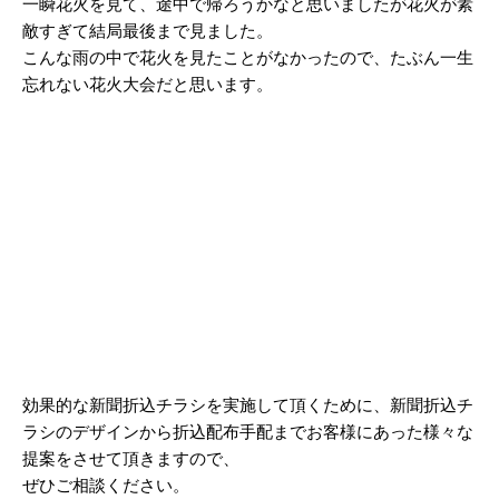
一瞬花火を見て、途中で帰ろうかなと思いましたが花火が素
2024/03
敵すぎて結局最後まで見ました。
こんな雨の中で花火を見たことがなかったので、たぶん一生
2024/02
忘れない花火大会だと思います。
2024/01
2023/12
2023/11
2023/10
2023/09
2023/08
2023/07
2023/06
効果的な新聞折込チラシを実施して頂くために、新聞折込チ
ラシのデザインから折込配布手配までお客様にあった様々な
2023/05
提案をさせて頂きますので、
2023/04
ぜひご相談ください。