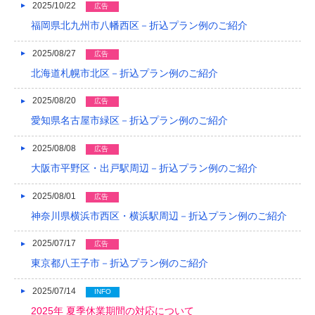
2025/10/22
広告
2017/04
福岡県北九州市八幡西区－折込プラン例のご紹介
2017/03
2025/08/27
広告
2017/02
北海道札幌市北区－折込プラン例のご紹介
2017/01
2025/08/20
広告
愛知県名古屋市緑区－折込プラン例のご紹介
2016/12
2025/08/08
広告
2016/11
大阪市平野区・出戸駅周辺－折込プラン例のご紹介
2016/10
2025/08/01
広告
2016/09
神奈川県横浜市西区・横浜駅周辺－折込プラン例のご紹介
2016/08
2025/07/17
広告
2016/07
東京都八王子市－折込プラン例のご紹介
2016/06
2025/07/14
INFO
2025年 夏季休業期間の対応について
2016/05