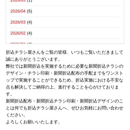
2026/05
ログ。
新聞折込用語集
東京都八王子市－折込プラン例のご紹介
2026/04
2026/03
2017年07月31日
2026/02
大雨の中花火大会｜新聞折込広告の折込チラシ屋さん
2026/01
折込チラシ屋さんをご覧の皆様、いつもご覧いただきまして
2025/12
誠にありがとうございます。
弊社では新聞折込を実施するために必要な新聞折込チラシの
2025/10
デザイン・チラシ印刷・新聞折込配布の手配までをワンスト
2025/08
ップで実施することができるため、折込実施における不安な
点も解決してご納得の上、進行することを心がけておりま
2025/07
す。
2025/06
新聞折込配布・新聞折込チラシ印刷・新聞折込デザインのこ
とは何でも折込チラシ屋さんへ、ぜひお気軽にお問い合わせ
2025/05
ください。
2025/04
よろしくお願いいたします。