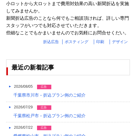
小ロットから大ロットまで費用対効果の高い新聞折込を実施
2023/03
してみませんか。
新聞折込広告のことなら何でもご相談頂ければ、詳しい専門
2023/02
スタッフがいつでも対応させていただきます。
2023/01
些細なことでもかまいませんのでお気軽にお問合せくだい。
2022/12
折込広告
ポスティング
印刷
デザイン
2022/11
2022/10
最近の新着記事
2022/09
2026/08/05
広告
2022/08
千葉県市川市－折込プラン例のご紹介
2022/07
2026/07/29
広告
2022/06
千葉県松戸市－折込プラン例のご紹介
2022/05
2026/07/22
広告
2022/04