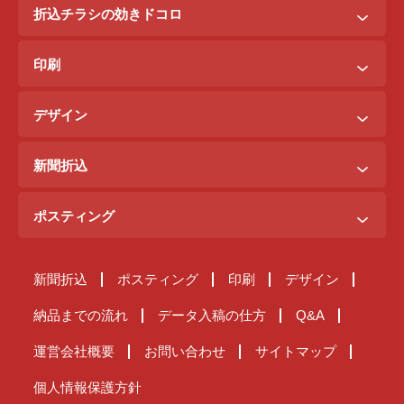
新聞折込チラシ＋ポステイング
折込チラシの効きドコロ
新聞折込チラシ＋駅ポスター
折込配布効きドコロ
折込チラシ＋駅看板
印刷
ポスティング効きドコロ
折込チラシ＋インターネット広告
B3料金
印刷効きドコロ
デザイン
B5料金
デザイン効きドコロ
原稿を作るには？
B4料金
新聞折込
デザイン料金表
A4料金
ご注文までの流れ
サンプルデザイン
ポスティング
新聞折込が届くまで
ご注文の流れ
原稿チェック体制
新聞折込
ポスティング
印刷
デザイン
ポスティングが届くまで
納品までの流れ
スタッフ管理体制
納品までの流れ
データ入稿の仕方
Q&A
Q&A
ポスティング基本料金表
運営会社概要
お問い合わせ
サイトマップ
[ 全国折込料金 ]
東京23区ポスティング・チラシ配布情報
個人情報保護方針
北海道
東京
新潟
ポスティングの広告審査基準