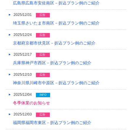
広島県広島市安佐南区－折込プラン例のご紹介
2018/04
2025/12/31
広告
2018/03
埼玉県さいたま市南区－折込プラン例のご紹介
2018/02
2025/12/24
広告
2018/01
京都府京都市伏見区－折込プラン例のご紹介
2017/12
2025/12/17
広告
2017/11
兵庫県神戸市西区－折込プラン例のご紹介
2017/10
2025/12/10
広告
神奈川県川崎市中原区－折込プラン例のご紹介
2017/09
2025/12/04
2017/08
INFO
冬季休業のお知らせ
2017/07
2025/12/03
広告
2017/06
福岡県福岡市東区－折込プラン例のご紹介
2017/05