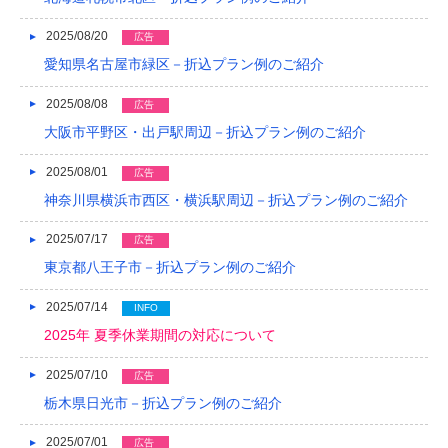
2018/04
2025/08/20
広告
愛知県名古屋市緑区－折込プラン例のご紹介
2018/03
2025/08/08
広告
2018/02
大阪市平野区・出戸駅周辺－折込プラン例のご紹介
2018/01
2025/08/01
広告
2017/12
神奈川県横浜市西区・横浜駅周辺－折込プラン例のご紹介
2017/11
2025/07/17
広告
2017/10
東京都八王子市－折込プラン例のご紹介
2017/09
2025/07/14
INFO
2025年 夏季休業期間の対応について
2017/08
2025/07/10
2017/07
広告
栃木県日光市－折込プラン例のご紹介
2017/06
2025/07/01
広告