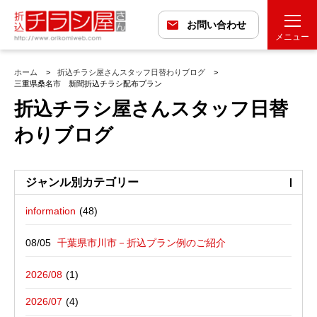
お問い合わせ
メニュー
ホーム
折込チラシ屋さんスタッフ日替わりブログ
三重県桑名市 新聞折込チラシ配布プラン
折込チラシ屋さんスタッフ日替
わりブログ
ジャンル別カテゴリー
information
最近の投稿
折込広告配布プラン
千葉県市川市－折込プラン例のご紹介
バックナンバー
折込広告定点観測
千葉県松戸市－折込プラン例のご紹介
2026/08
広告に関する雑記
デザイン・チラシ・印刷・折込配布を
愛媛県松山市－折込プラン例のご紹介
2026/07