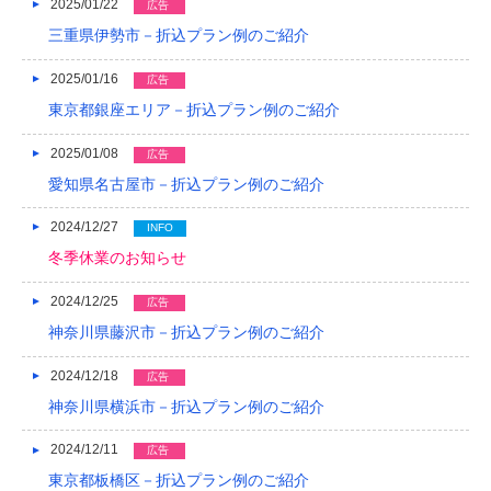
2025/01/22
広告
2014/01
三重県伊勢市－折込プラン例のご紹介
2013/12
2025/01/16
広告
東京都銀座エリア－折込プラン例のご紹介
2013/11
2025/01/08
2013/10
広告
愛知県名古屋市－折込プラン例のご紹介
2013/09
2024/12/27
INFO
2013/08
冬季休業のお知らせ
2013/07
2024/12/25
広告
2013/06
神奈川県藤沢市－折込プラン例のご紹介
2013/05
2024/12/18
広告
2013/04
神奈川県横浜市－折込プラン例のご紹介
2013/03
2024/12/11
広告
東京都板橋区－折込プラン例のご紹介
2013/02