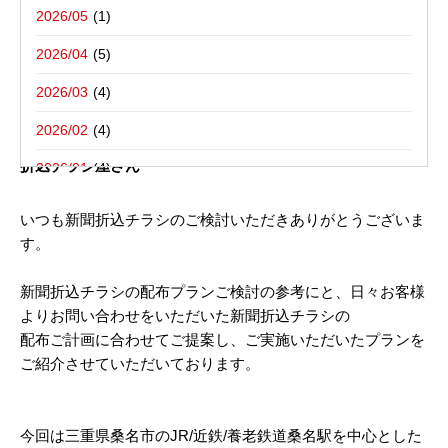
写真撮影活動報告
一括でお受けする折込チラシ屋さんブ
栃木県宇都宮市－折込プラン例のご紹介
2026/05
ログ。
新聞折込用語集
東京都八王子市－折込プラン例のご紹介
2026/04
2026/03
2018年07月11日
2026/02
三重県桑名市 新聞折込チラシ配布プラン｜新聞折込広告の
折込チラシ屋さん
2026/01
2025/12
いつも新聞折込チラシのご検討いただきありがとうございま
す。
2025/10
2025/08
新聞折込チラシの配布プランご検討の参考にと、日々お客様
よりお問い合わせをいただいた新聞折込チラシの
2025/07
配布ご計画に合わせてご提案し、ご実施いただいたプランを
2025/06
ご紹介させていただいております。
2025/05
2025/04
今回は三重県桑名市のJR/近鉄/養老鉄道桑名駅を中心とした