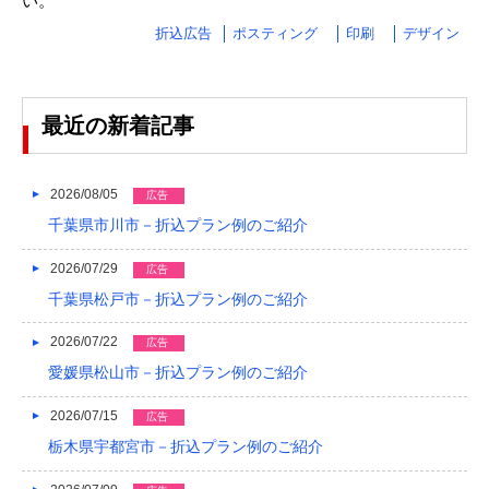
い。
折込広告
ポスティング
印刷
デザイン
2024/03
2024/02
2024/01
最近の新着記事
2023/12
2026/08/05
広告
2023/11
千葉県市川市－折込プラン例のご紹介
2023/10
2026/07/29
広告
2023/09
千葉県松戸市－折込プラン例のご紹介
2023/08
2026/07/22
広告
2023/07
愛媛県松山市－折込プラン例のご紹介
2023/06
2026/07/15
広告
栃木県宇都宮市－折込プラン例のご紹介
2023/05