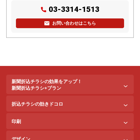
03-3314-1513
お問い合わせはこちら
新聞折込チラシの効果をアップ！
新聞折込チラシ+プラン
新聞折込チラシ＋ポステイング
折込チラシの効きドコロ
新聞折込チラシ＋駅ポスター
折込配布効きドコロ
折込チラシ＋駅看板
印刷
ポスティング効きドコロ
折込チラシ＋インターネット広告
B3料金
印刷効きドコロ
デザイン