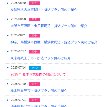
2025/08/20
広告
2018/04
愛知県名古屋市緑区－折込プラン例のご紹介
2018/03
2025/08/08
広告
大阪市平野区・出戸駅周辺－折込プラン例のご紹介
2018/02
2018/01
2025/08/01
広告
神奈川県横浜市西区・横浜駅周辺－折込プラン例のご紹介
2017/12
2025/07/17
広告
2017/11
東京都八王子市－折込プラン例のご紹介
2017/10
2025/07/14
INFO
2017/09
2025年 夏季休業期間の対応について
2017/08
2025/07/10
広告
2017/07
栃木県日光市－折込プラン例のご紹介
2017/06
2025/07/01
広告
埼玉県秩父市－折込プラン例のご紹介