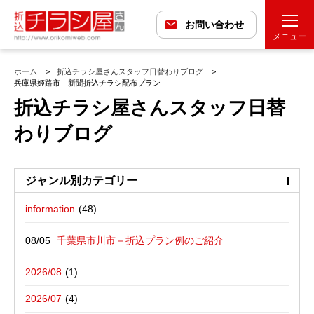
お問い合わせ
メニュー
ホーム
折込チラシ屋さんスタッフ日替わりブログ
兵庫県姫路市 新聞折込チラシ配布プラン
折込チラシ屋さんスタッフ日替
わりブログ
ジャンル別カテゴリー
information
最近の投稿
折込広告配布プラン
千葉県市川市－折込プラン例のご紹介
バックナンバー
折込広告定点観測
千葉県松戸市－折込プラン例のご紹介
2026/08
広告に関する雑記
デザイン・チラシ・印刷・折込配布を
愛媛県松山市－折込プラン例のご紹介
2026/07