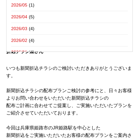
写真撮影活動報告
一括でお受けする折込チラシ屋さんブ
栃木県宇都宮市－折込プラン例のご紹介
2026/05
ログ。
新聞折込用語集
東京都八王子市－折込プラン例のご紹介
2026/04
2026/03
2019年06月25日
2026/02
兵庫県姫路市 新聞折込チラシ配布プラン｜新聞折込広告の
折込チラシ屋さん
2026/01
2025/12
いつも新聞折込チラシのご検討いただきありがとうございま
す。
2025/10
2025/08
新聞折込チラシの配布プランご検討の参考にと、日々お客様
よりお問い合わせをいただいた新聞折込チラシの
2025/07
配布ご計画に合わせてご提案し、ご実施いただいたプランを
2025/06
ご紹介させていただいております。
2025/05
今回は兵庫県姫路市のJR姫路駅を中心とした
2025/04
新聞折込をご実施いただいたお客様の配布プランをご案内さ