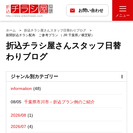
お問い合わせ
メニュー
ホーム
折込チラシ屋さんスタッフ日替わりブログ
新聞折込チラシ配布 ご参考プラン （ JR 千葉県／横芝駅）
折込チラシ屋さんスタッフ日替
わりブログ
ジャンル別カテゴリー
information
最近の投稿
折込広告配布プラン
千葉県市川市－折込プラン例のご紹介
バックナンバー
折込広告定点観測
千葉県松戸市－折込プラン例のご紹介
2026/08
広告に関する雑記
デザイン・チラシ・印刷・折込配布を
愛媛県松山市－折込プラン例のご紹介
2026/07