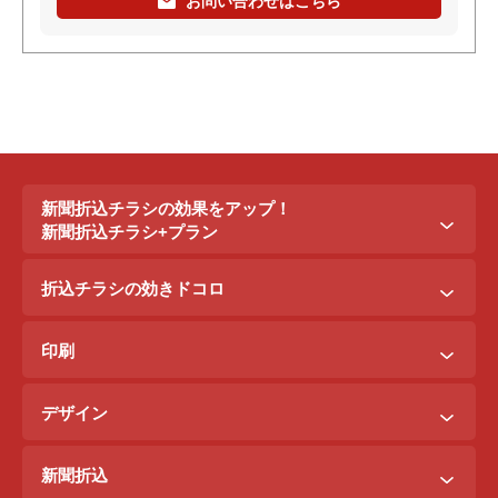
お問い合わせはこちら
新聞折込チラシの効果をアップ！
新聞折込チラシ+プラン
新聞折込チラシ＋ポステイング
折込チラシの効きドコロ
新聞折込チラシ＋駅ポスター
折込配布効きドコロ
折込チラシ＋駅看板
印刷
ポスティング効きドコロ
折込チラシ＋インターネット広告
B3料金
印刷効きドコロ
デザイン
B5料金
デザイン効きドコロ
原稿を作るには？
B4料金
新聞折込
デザイン料金表