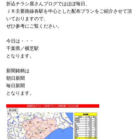
折込チラシ屋さんブログではほぼ毎日、
2025/03
ＪＲ主要路線各駅を中心とした配布プランをご紹介させて頂
いておりますので、
2025/02
ぜひ参考にご覧ください。
2025/01
今日は・・・
2024/12
千葉県／横芝駅
2024/11
となります。
2024/10
新聞銘柄は
朝日新聞
2024/09
毎日新聞
2024/08
となります。
2024/07
2024/06
2024/05
2024/04