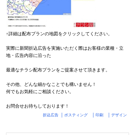
2024/03
2024/02
2024/01
↑詳細は配布プランの地図をクリックしてください。
2023/12
実際に新聞折込広告を実施いただく際はお客様の業種・立
地・広告内容に沿った
2023/11
2023/10
最適なチラシ配布プランをご提案させて頂きます。
2023/09
その他、どんな細かなことでも構いません！
2023/08
何でもお気軽にご相談ください。
2023/07
お問合せお待ちしております！
2023/06
折込広告
ポスティング
印刷
デザイン
2023/05