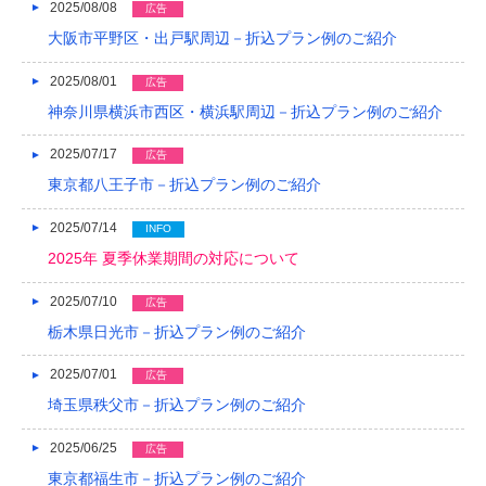
2017/05
2025/08/08
広告
大阪市平野区・出戸駅周辺－折込プラン例のご紹介
2017/04
2025/08/01
広告
2017/03
神奈川県横浜市西区・横浜駅周辺－折込プラン例のご紹介
2017/02
2025/07/17
広告
2017/01
東京都八王子市－折込プラン例のご紹介
2016/12
2025/07/14
INFO
2016/11
2025年 夏季休業期間の対応について
2016/10
2025/07/10
広告
栃木県日光市－折込プラン例のご紹介
2016/09
2016/08
2025/07/01
広告
埼玉県秩父市－折込プラン例のご紹介
2016/07
2025/06/25
広告
2016/06
東京都福生市－折込プラン例のご紹介