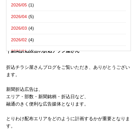
写真撮影活動報告
一括でお受けする折込チラシ屋さんブ
栃木県宇都宮市－折込プラン例のご紹介
2026/05
ログ。
新聞折込用語集
東京都八王子市－折込プラン例のご紹介
2026/04
2026/03
2021年04月26日
2026/02
新聞折込チラシ配布 ご参考プラン （ JR 千葉県／横芝駅）
｜新聞折込広告の折込チラシ屋さん
2026/01
2025/12
折込チラシ屋さんブログをご覧いただき、ありがとうござい
ます。
2025/10
2025/08
新聞折込広告は、
エリア・部数・新聞銘柄・折込日など、
2025/07
融通のきく便利な広告媒体となります。
2025/06
とりわけ配布エリアをどのように計画するかが重要となりま
2025/05
す。
2025/04