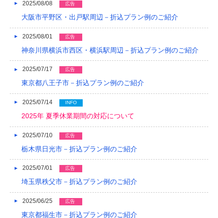
2017/05
2025/08/08
広告
大阪市平野区・出戸駅周辺－折込プラン例のご紹介
2017/04
2025/08/01
広告
2017/03
神奈川県横浜市西区・横浜駅周辺－折込プラン例のご紹介
2017/02
2025/07/17
広告
2017/01
東京都八王子市－折込プラン例のご紹介
2016/12
2025/07/14
INFO
2016/11
2025年 夏季休業期間の対応について
2016/10
2025/07/10
広告
栃木県日光市－折込プラン例のご紹介
2016/09
2016/08
2025/07/01
広告
埼玉県秩父市－折込プラン例のご紹介
2016/07
2025/06/25
広告
2016/06
東京都福生市－折込プラン例のご紹介