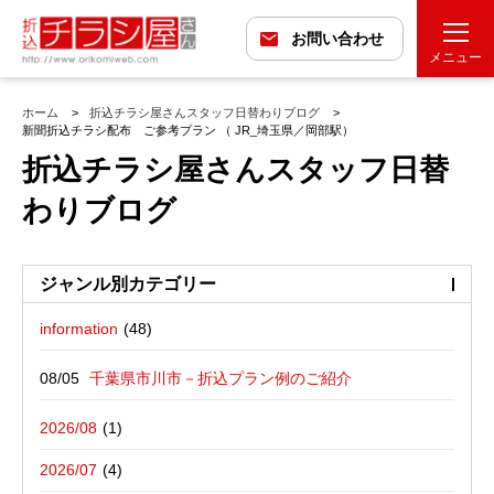
お問い合わせ
メニュー
ホーム
折込チラシ屋さんスタッフ日替わりブログ
新聞折込チラシ配布 ご参考プラン （ JR_埼玉県／岡部駅）
折込チラシ屋さんスタッフ日替
わりブログ
ジャンル別カテゴリー
information
最近の投稿
折込広告配布プラン
千葉県市川市－折込プラン例のご紹介
バックナンバー
折込広告定点観測
千葉県松戸市－折込プラン例のご紹介
2026/08
広告に関する雑記
デザイン・チラシ・印刷・折込配布を
愛媛県松山市－折込プラン例のご紹介
2026/07