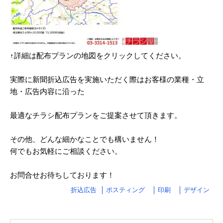
2024/03
2024/02
2024/01
↑詳細は配布プランの地図をクリックしてください。
2023/12
実際に新聞折込広告を実施いただく際はお客様の業種・立
地・広告内容に沿った
2023/11
2023/10
最適なチラシ配布プランをご提案させて頂きます。
2023/09
その他、どんな細かなことでも構いません！
2023/08
何でもお気軽にご相談ください。
2023/07
お問合せお待ちしております！
2023/06
折込広告
ポスティング
印刷
デザイン
2023/05