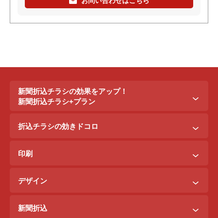
お問い合わせはこちら
新聞折込チラシの効果をアップ！
新聞折込チラシ+プラン
新聞折込チラシ＋ポステイング
折込チラシの効きドコロ
新聞折込チラシ＋駅ポスター
折込配布効きドコロ
折込チラシ＋駅看板
印刷
ポスティング効きドコロ
折込チラシ＋インターネット広告
B3料金
印刷効きドコロ
デザイン
B5料金
デザイン効きドコロ
原稿を作るには？
B4料金
新聞折込
デザイン料金表