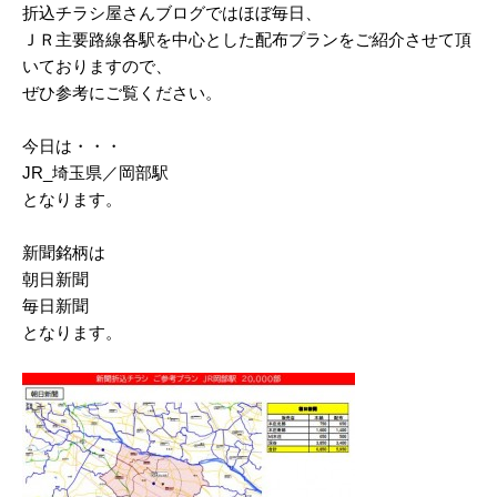
折込チラシ屋さんブログではほぼ毎日、
2025/03
ＪＲ主要路線各駅を中心とした配布プランをご紹介させて頂
いておりますので、
2025/02
ぜひ参考にご覧ください。
2025/01
今日は・・・
2024/12
JR_埼玉県／岡部駅
2024/11
となります。
2024/10
新聞銘柄は
朝日新聞
2024/09
毎日新聞
2024/08
となります。
2024/07
2024/06
2024/05
2024/04