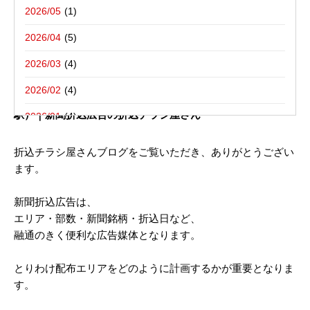
写真撮影活動報告
一括でお受けする折込チラシ屋さんブ
栃木県宇都宮市－折込プラン例のご紹介
2026/05
ログ。
新聞折込用語集
東京都八王子市－折込プラン例のご紹介
2026/04
2026/03
2021年05月06日
2026/02
新聞折込チラシ配布 ご参考プラン （ JR_埼玉県／岡部
駅）｜新聞折込広告の折込チラシ屋さん
2026/01
2025/12
折込チラシ屋さんブログをご覧いただき、ありがとうござい
ます。
2025/10
2025/08
新聞折込広告は、
エリア・部数・新聞銘柄・折込日など、
2025/07
融通のきく便利な広告媒体となります。
2025/06
とりわけ配布エリアをどのように計画するかが重要となりま
2025/05
す。
2025/04