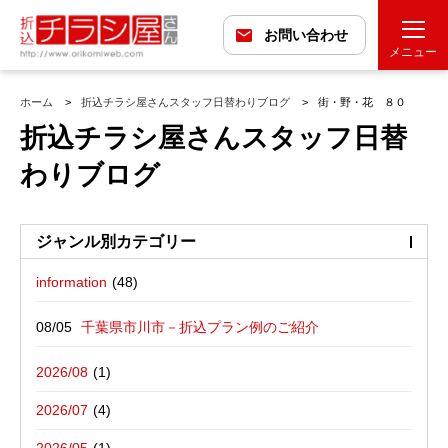
お問い合わせ
メニュー
ホーム
折込チラシ屋さんスタッフ日替わりブログ
街・野・花 ８０
折込チラシ屋さんスタッフ日替
わりブログ
ジャンル別カテゴリー
information
最近の投稿
折込広告配布プラン
千葉県市川市－折込プラン例のご紹介
バックナンバー
折込広告定点観測
千葉県松戸市－折込プラン例のご紹介
2026/08
広告に関する雑記
デザイン・チラシ・印刷・折込配布を
愛媛県松山市－折込プラン例のご紹介
2026/07
写真撮影活動報告
一括でお受けする折込チラシ屋さんブ
栃木県宇都宮市－折込プラン例のご紹介