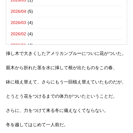
2026/05
ログ。
新聞折込用語集
東京都八王子市－折込プラン例のご紹介
2026/04
2026/03
2012年09月21日
2026/02
街・野・花 ８０｜新聞折込広告の折込チラシ屋さん
2026/01
挿し木で大きくしたアメリカンブルーについに花がついた。
2025/12
親木から折れた茎を水に挿して根が出たものをこの春、
2025/10
2025/08
鉢に植え替えて、さらにもう一回植え替えていたものだが、
2025/07
とうとう花をつけるまでの体力がついたということだ。
2025/06
さらに、力をつけて来る冬に備えなくてならない。
2025/05
2025/04
冬を越してはじめて一人前だ。