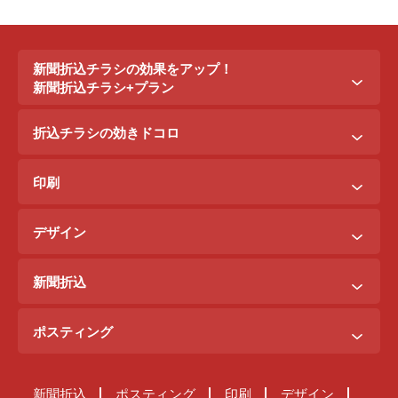
新聞折込チラシの効果をアップ！
新聞折込チラシ+プラン
新聞折込チラシ＋ポステイング
折込チラシの効きドコロ
新聞折込チラシ＋駅ポスター
折込配布効きドコロ
折込チラシ＋駅看板
印刷
ポスティング効きドコロ
折込チラシ＋インターネット広告
B3料金
印刷効きドコロ
デザイン
B5料金
デザイン効きドコロ
原稿を作るには？
B4料金
新聞折込
デザイン料金表
A4料金
ご注文までの流れ
サンプルデザイン
ポスティング
新聞折込が届くまで
ご注文の流れ
原稿チェック体制
新聞折込
ポスティング
印刷
デザイン