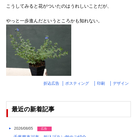
2025/03
こうしてみると花がついたのはうれしいことだが、
2025/02
やっと一歩進んだというところかも知れない。
2025/01
2024/12
2024/11
2024/10
2024/09
折込広告
ポスティング
印刷
デザイン
2024/08
2024/07
2024/06
最近の新着記事
2024/05
2026/08/05
広告
2024/04
千葉県市川市－折込プラン例のご紹介