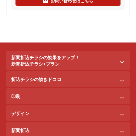
お問い合わせはこちら
新聞折込チラシの効果をアップ！
新聞折込チラシ+プラン
新聞折込チラシ＋ポステイング
折込チラシの効きドコロ
新聞折込チラシ＋駅ポスター
折込配布効きドコロ
折込チラシ＋駅看板
印刷
ポスティング効きドコロ
折込チラシ＋インターネット広告
B3料金
印刷効きドコロ
デザイン
B5料金
デザイン効きドコロ
原稿を作るには？
B4料金
新聞折込