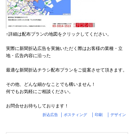
2024/03
2024/02
2024/01
↑詳細は配布プランの地図をクリックしてください。
2023/12
実際に新聞折込広告を実施いただく際はお客様の業種・立
2023/11
地・広告内容に沿った
2023/10
最適な新聞折込チラシ配布プランをご提案させて頂きます。
2023/09
その他、どんな細かなことでも構いません！
2023/08
何でもお気軽にご相談ください。
2023/07
お問合せお待ちしております！
2023/06
折込広告
ポスティング
印刷
デザイン
2023/05