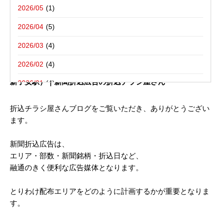
写真撮影活動報告
一括でお受けする折込チラシ屋さんブ
栃木県宇都宮市－折込プラン例のご紹介
2026/05
ログ。
新聞折込用語集
東京都八王子市－折込プラン例のご紹介
2026/04
2026/03
2021年10月29日
2026/02
新聞折込チラシ配布 ご参考広告プラン （ JR_神奈川県／
新子安駅）｜新聞折込広告の折込チラシ屋さん
2026/01
2025/12
折込チラシ屋さんブログをご覧いただき、ありがとうござい
ます。
2025/10
2025/08
新聞折込広告は、
エリア・部数・新聞銘柄・折込日など、
2025/07
融通のきく便利な広告媒体となります。
2025/06
とりわけ配布エリアをどのように計画するかが重要となりま
2025/05
す。
2025/04