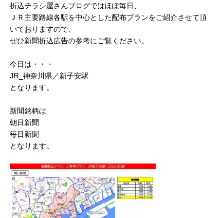
折込チラシ屋さんブログではほぼ毎日、
2025/03
ＪＲ主要路線各駅を中心とした配布プランをご紹介させて頂
いておりますので、
2025/02
ぜひ新聞折込広告の参考にご覧ください。
2025/01
今日は・・・
2024/12
JR_神奈川県／新子安駅
2024/11
となります。
2024/10
新聞銘柄は
朝日新聞
2024/09
毎日新聞
2024/08
となります。
2024/07
2024/06
2024/05
2024/04