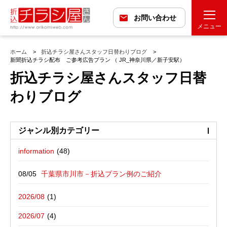
お問い合わせ
メニュー
ホーム
折込チラシ屋さんスタッフ日替わりブログ
新聞折込チラシ配布 ご参考広告プラン （ JR_神奈川県／新子安駅）
折込チラシ屋さんスタッフ日替
わりブログ
ジャンル別カテゴリー
information
最近の投稿
折込広告配布プラン
千葉県市川市－折込プラン例のご紹介
バックナンバー
折込広告定点観測
千葉県松戸市－折込プラン例のご紹介
2026/08
広告に関する雑記
デザイン・チラシ・印刷・折込配布を
愛媛県松山市－折込プラン例のご紹介
2026/07