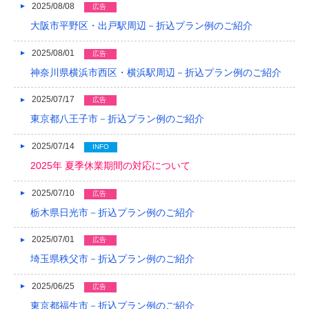
2017/05
2025/08/08
広告
大阪市平野区・出戸駅周辺－折込プラン例のご紹介
2017/04
2025/08/01
広告
2017/03
神奈川県横浜市西区・横浜駅周辺－折込プラン例のご紹介
2017/02
2025/07/17
広告
2017/01
東京都八王子市－折込プラン例のご紹介
2016/12
2025/07/14
INFO
2016/11
2025年 夏季休業期間の対応について
2016/10
2025/07/10
広告
栃木県日光市－折込プラン例のご紹介
2016/09
2016/08
2025/07/01
広告
埼玉県秩父市－折込プラン例のご紹介
2016/07
2025/06/25
広告
2016/06
東京都福生市－折込プラン例のご紹介