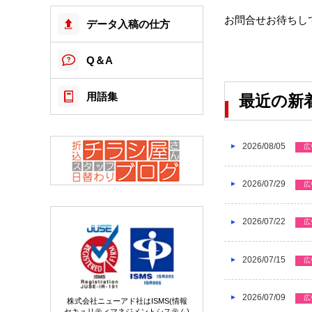
お問合せお待ちし
データ入稿の仕方
Q＆A
用語集
最近の新
2026/08/05
広
2026/07/29
広
2026/07/22
広
2026/07/15
広
2026/07/09
広
株式会社ニューアド社はISMS(情報
セキュリティマネジメントシステム)