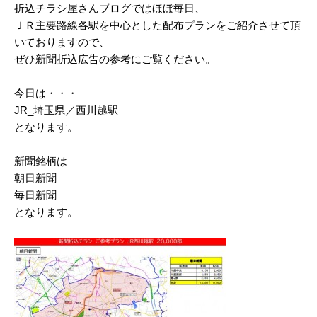
折込チラシ屋さんブログではほぼ毎日、
2025/03
ＪＲ主要路線各駅を中心とした配布プランをご紹介させて頂
いておりますので、
2025/02
ぜひ新聞折込広告の参考にご覧ください。
2025/01
今日は・・・
2024/12
JR_埼玉県／西川越駅
2024/11
となります。
2024/10
新聞銘柄は
朝日新聞
2024/09
毎日新聞
2024/08
となります。
2024/07
2024/06
2024/05
2024/04