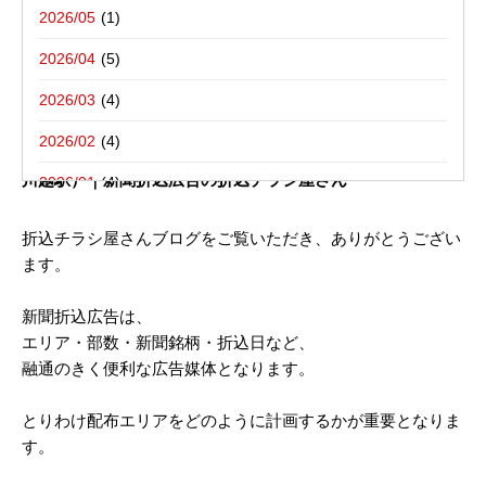
写真撮影活動報告
一括でお受けする折込チラシ屋さんブ
栃木県宇都宮市－折込プラン例のご紹介
2026/05
ログ。
新聞折込用語集
東京都八王子市－折込プラン例のご紹介
2026/04
2026/03
2021年12月07日
2026/02
新聞折込チラシ配布 ご参考広告プラン （ JR_埼玉県／西
川越駅）｜新聞折込広告の折込チラシ屋さん
2026/01
2025/12
折込チラシ屋さんブログをご覧いただき、ありがとうござい
ます。
2025/10
2025/08
新聞折込広告は、
エリア・部数・新聞銘柄・折込日など、
2025/07
融通のきく便利な広告媒体となります。
2025/06
とりわけ配布エリアをどのように計画するかが重要となりま
2025/05
す。
2025/04