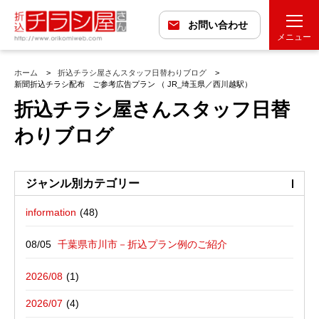
お問い合わせ
メニュー
ホーム
折込チラシ屋さんスタッフ日替わりブログ
新聞折込チラシ配布 ご参考広告プラン （ JR_埼玉県／西川越駅）
折込チラシ屋さんスタッフ日替
わりブログ
ジャンル別カテゴリー
information
最近の投稿
折込広告配布プラン
千葉県市川市－折込プラン例のご紹介
バックナンバー
折込広告定点観測
千葉県松戸市－折込プラン例のご紹介
2026/08
広告に関する雑記
デザイン・チラシ・印刷・折込配布を
愛媛県松山市－折込プラン例のご紹介
2026/07