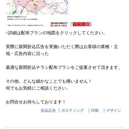
2024/03
2024/02
2024/01
↑詳細は配布プランの地図をクリックしてください。
2023/12
実際に新聞折込広告を実施いただく際はお客様の業種・立
2023/11
地・広告内容に沿った
2023/10
最適な新聞折込チラシ配布プランをご提案させて頂きます。
2023/09
その他、どんな細かなことでも構いません！
2023/08
何でもお気軽にご相談ください。
2023/07
お問合せお待ちしております！
2023/06
折込広告
ポスティング
印刷
デザイン
2023/05