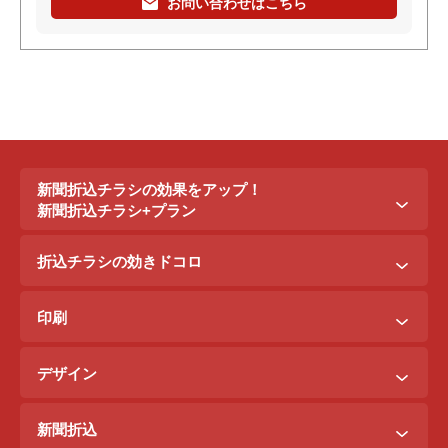
お問い合わせはこちら
新聞折込チラシの効果をアップ！
新聞折込チラシ+プラン
新聞折込チラシ＋ポステイング
折込チラシの効きドコロ
新聞折込チラシ＋駅ポスター
折込配布効きドコロ
折込チラシ＋駅看板
印刷
ポスティング効きドコロ
折込チラシ＋インターネット広告
B3料金
印刷効きドコロ
デザイン
B5料金
デザイン効きドコロ
原稿を作るには？
B4料金
新聞折込