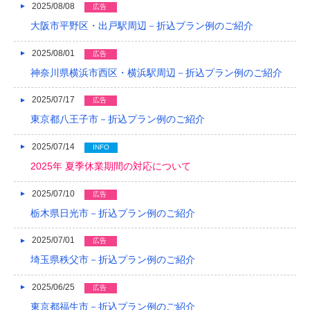
2017/05
2025/08/08
広告
大阪市平野区・出戸駅周辺－折込プラン例のご紹介
2017/04
2025/08/01
広告
2017/03
神奈川県横浜市西区・横浜駅周辺－折込プラン例のご紹介
2017/02
2025/07/17
広告
2017/01
東京都八王子市－折込プラン例のご紹介
2016/12
2025/07/14
INFO
2016/11
2025年 夏季休業期間の対応について
2016/10
2025/07/10
広告
栃木県日光市－折込プラン例のご紹介
2016/09
2016/08
2025/07/01
広告
埼玉県秩父市－折込プラン例のご紹介
2016/07
2025/06/25
広告
2016/06
東京都福生市－折込プラン例のご紹介