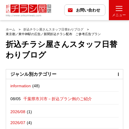
お問い合わせ
メニュー
ホーム
折込チラシ屋さんスタッフ日替わりブログ
東京都／東中神駅の広告／新聞折込チラシ配布 ご参考広告プラン
折込チラシ屋さんスタッフ日替
わりブログ
ジャンル別カテゴリー
information
最近の投稿
折込広告配布プラン
千葉県市川市－折込プラン例のご紹介
バックナンバー
折込広告定点観測
千葉県松戸市－折込プラン例のご紹介
2026/08
広告に関する雑記
デザイン・チラシ・印刷・折込配布を
愛媛県松山市－折込プラン例のご紹介
2026/07