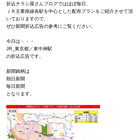
折込チラシ屋さんブログではほぼ毎日、
2025/03
ＪＲ主要路線各駅を中心とした配布プランをご紹介させて頂
いておりますので、
2025/02
ぜひ新聞折込広告の参考にご覧ください。
2025/01
今日は・・・
2024/12
JR_東京都／東中神駅
2024/11
の折込広告です。
2024/10
新聞銘柄は
朝日新聞
2024/09
毎日新聞
2024/08
となります。
2024/07
2024/06
2024/05
2024/04