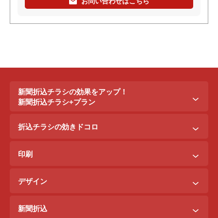
お問い合わせはこちら
新聞折込チラシの効果をアップ！
新聞折込チラシ+プラン
新聞折込チラシ＋ポステイング
折込チラシの効きドコロ
新聞折込チラシ＋駅ポスター
折込配布効きドコロ
折込チラシ＋駅看板
印刷
ポスティング効きドコロ
折込チラシ＋インターネット広告
B3料金
印刷効きドコロ
デザイン
B5料金
デザイン効きドコロ
原稿を作るには？
B4料金
新聞折込