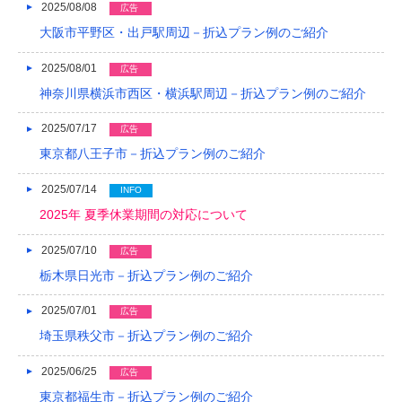
2017/05
2025/08/08
広告
大阪市平野区・出戸駅周辺－折込プラン例のご紹介
2017/04
2025/08/01
広告
2017/03
神奈川県横浜市西区・横浜駅周辺－折込プラン例のご紹介
2017/02
2025/07/17
広告
2017/01
東京都八王子市－折込プラン例のご紹介
2016/12
2025/07/14
INFO
2016/11
2025年 夏季休業期間の対応について
2016/10
2025/07/10
広告
栃木県日光市－折込プラン例のご紹介
2016/09
2016/08
2025/07/01
広告
埼玉県秩父市－折込プラン例のご紹介
2016/07
2025/06/25
広告
2016/06
東京都福生市－折込プラン例のご紹介