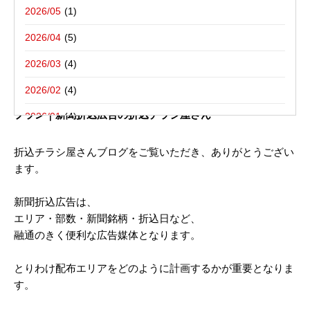
写真撮影活動報告
一括でお受けする折込チラシ屋さんブ
栃木県宇都宮市－折込プラン例のご紹介
2026/05
ログ。
新聞折込用語集
東京都八王子市－折込プラン例のご紹介
2026/04
2026/03
2022年04月19日
2026/02
東京都／東中神駅の広告／新聞折込チラシ配布 ご参考広告
プラン｜新聞折込広告の折込チラシ屋さん
2026/01
2025/12
折込チラシ屋さんブログをご覧いただき、ありがとうござい
ます。
2025/10
2025/08
新聞折込広告は、
エリア・部数・新聞銘柄・折込日など、
2025/07
融通のきく便利な広告媒体となります。
2025/06
とりわけ配布エリアをどのように計画するかが重要となりま
2025/05
す。
2025/04