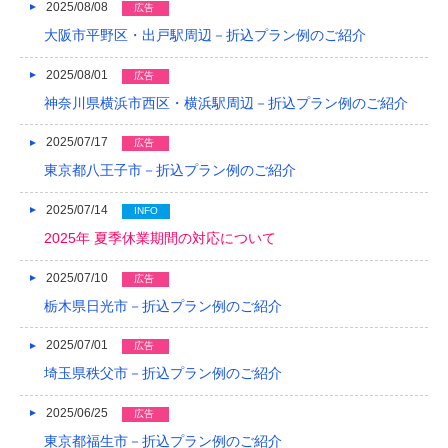
2017/05
2025/08/08
広告
大阪市平野区・出戸駅周辺－折込プラン例のご紹介
2017/04
2025/08/01
広告
2017/03
神奈川県横浜市西区・横浜駅周辺－折込プラン例のご紹介
2017/02
2025/07/17
広告
2017/01
東京都八王子市－折込プラン例のご紹介
2016/12
2025/07/14
INFO
2016/11
2025年 夏季休業期間の対応について
2016/10
2025/07/10
広告
栃木県日光市－折込プラン例のご紹介
2016/09
2016/08
2025/07/01
広告
埼玉県秩父市－折込プラン例のご紹介
2016/07
2025/06/25
広告
2016/06
東京都福生市－折込プラン例のご紹介