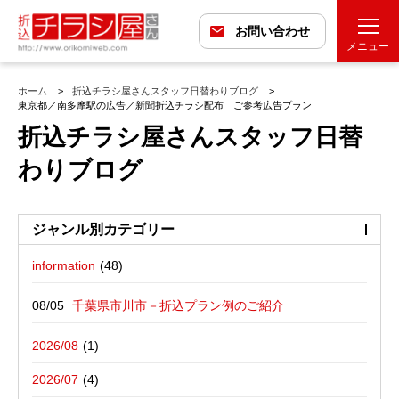
お問い合わせ
メニュー
ホーム
折込チラシ屋さんスタッフ日替わりブログ
東京都／南多摩駅の広告／新聞折込チラシ配布 ご参考広告プラン
折込チラシ屋さんスタッフ日替
わりブログ
ジャンル別カテゴリー
information
最近の投稿
折込広告配布プラン
千葉県市川市－折込プラン例のご紹介
バックナンバー
折込広告定点観測
千葉県松戸市－折込プラン例のご紹介
2026/08
広告に関する雑記
デザイン・チラシ・印刷・折込配布を
愛媛県松山市－折込プラン例のご紹介
2026/07