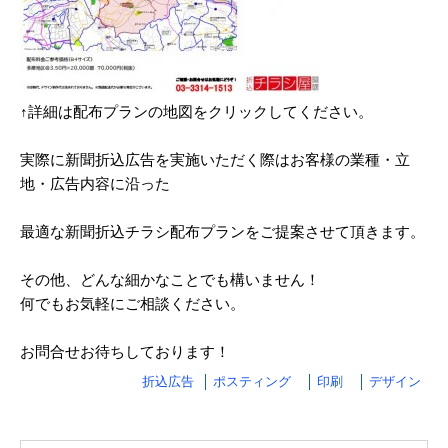
2024/03
2024/02
2024/01
↑詳細は配布プランの地図をクリックしてください。
2023/12
実際に新聞折込広告を実施いただく際はお客様の業種・立
地・広告内容に沿った
2023/11
2023/10
最適な新聞折込チラシ配布プランをご提案させて頂きます。
2023/09
その他、どんな細かなことでも構いません！
2023/08
何でもお気軽にご相談ください。
2023/07
お問合せお待ちしております！
2023/06
折込広告
ポスティング
印刷
デザイン
2023/05