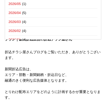
写真撮影活動報告
一括でお受けする折込チラシ屋さんブ
栃木県宇都宮市－折込プラン例のご紹介
2026/05
ログ。
新聞折込用語集
東京都八王子市－折込プラン例のご紹介
2026/04
2026/03
2022年05月20日
2026/02
東京都／南多摩駅の広告／新聞折込チラシ配布 ご参考広告
プラン｜新聞折込広告の折込チラシ屋さん
2026/01
2025/12
折込チラシ屋さんブログをご覧いただき、ありがとうござい
ます。
2025/10
2025/08
新聞折込広告は、
エリア・部数・新聞銘柄・折込日など、
2025/07
融通のきく便利な広告媒体となります。
2025/06
とりわけ配布エリアをどのように計画するかが重要となりま
2025/05
す。
2025/04