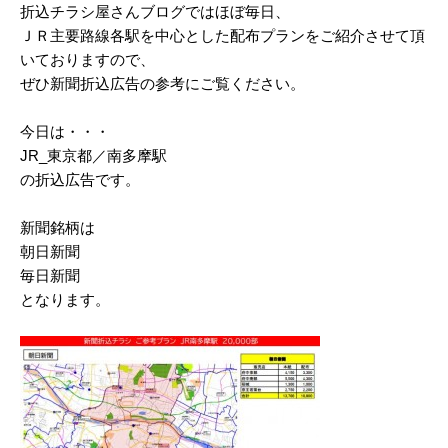
折込チラシ屋さんブログではほぼ毎日、
2025/03
ＪＲ主要路線各駅を中心とした配布プランをご紹介させて頂
いておりますので、
2025/02
ぜひ新聞折込広告の参考にご覧ください。
2025/01
今日は・・・
2024/12
JR_東京都／南多摩駅
2024/11
の折込広告です。
2024/10
新聞銘柄は
朝日新聞
2024/09
毎日新聞
2024/08
となります。
2024/07
2024/06
2024/05
2024/04