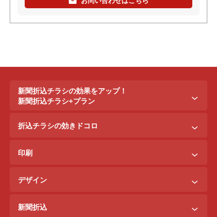
お問い合わせはこちら
新聞折込チラシの効果をアップ！
新聞折込チラシ+プラン
新聞折込チラシ＋ポステイング
折込チラシの効きドコロ
新聞折込チラシ＋駅ポスター
折込配布効きドコロ
折込チラシ＋駅看板
印刷
ポスティング効きドコロ
折込チラシ＋インターネット広告
B3料金
印刷効きドコロ
デザイン
B5料金
デザイン効きドコロ
原稿を作るには？
B4料金
新聞折込
デザイン料金表