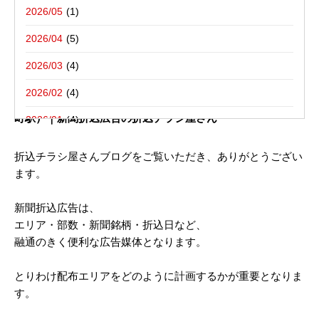
写真撮影活動報告
一括でお受けする折込チラシ屋さんブ
栃木県宇都宮市－折込プラン例のご紹介
2026/05
ログ。
新聞折込用語集
東京都八王子市－折込プラン例のご紹介
2026/04
2026/03
2022年07月07日
2026/02
新聞折込チラシ配布 ご参考広告プラン （ 宮城県／ JR 長
町駅）｜新聞折込広告の折込チラシ屋さん
2026/01
2025/12
折込チラシ屋さんブログをご覧いただき、ありがとうござい
ます。
2025/10
2025/08
新聞折込広告は、
エリア・部数・新聞銘柄・折込日など、
2025/07
融通のきく便利な広告媒体となります。
2025/06
とりわけ配布エリアをどのように計画するかが重要となりま
2025/05
す。
2025/04