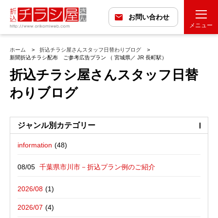
お問い合わせ
メニュー
ホーム
折込チラシ屋さんスタッフ日替わりブログ
新聞折込チラシ配布 ご参考広告プラン （ 宮城県／ JR 長町駅）
折込チラシ屋さんスタッフ日替
わりブログ
ジャンル別カテゴリー
information
最近の投稿
折込広告配布プラン
千葉県市川市－折込プラン例のご紹介
バックナンバー
折込広告定点観測
千葉県松戸市－折込プラン例のご紹介
2026/08
広告に関する雑記
デザイン・チラシ・印刷・折込配布を
愛媛県松山市－折込プラン例のご紹介
2026/07