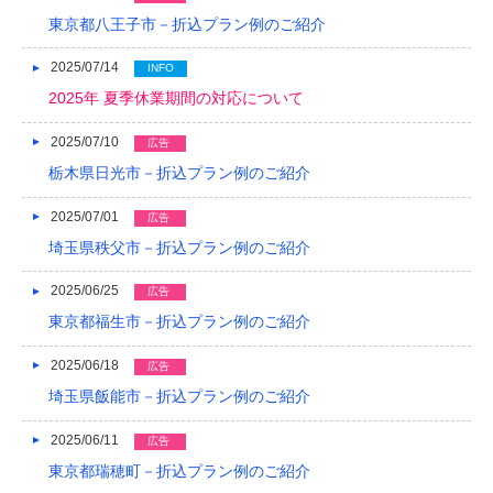
2017/05
東京都八王子市－折込プラン例のご紹介
2017/04
2025/07/14
INFO
2017/03
2025年 夏季休業期間の対応について
2017/02
2025/07/10
広告
2017/01
栃木県日光市－折込プラン例のご紹介
2016/12
2025/07/01
広告
埼玉県秩父市－折込プラン例のご紹介
2016/11
2025/06/25
広告
2016/10
東京都福生市－折込プラン例のご紹介
2016/09
2025/06/18
広告
2016/08
埼玉県飯能市－折込プラン例のご紹介
2016/07
2025/06/11
広告
2016/06
東京都瑞穂町－折込プラン例のご紹介