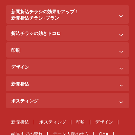
新聞折込チラシの効果をアップ！
新聞折込チラシ+プラン
新聞折込チラシ＋ポステイング
折込チラシの効きドコロ
新聞折込チラシ＋駅ポスター
折込配布効きドコロ
折込チラシ＋駅看板
印刷
ポスティング効きドコロ
折込チラシ＋インターネット広告
B3料金
印刷効きドコロ
デザイン
B5料金
デザイン効きドコロ
原稿を作るには？
B4料金
新聞折込
デザイン料金表
A4料金
ご注文までの流れ
サンプルデザイン
ポスティング
新聞折込が届くまで
ご注文の流れ
原稿チェック体制
新聞折込
ポスティング
印刷
デザイン
ポスティングが届くまで
納品までの流れ
スタッフ管理体制
納品までの流れ
データ入稿の仕方
Q&A
Q&A