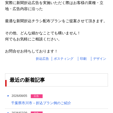
実際に新聞折込広告を実施いただく際はお客様の業種・立
2024/03
地・広告内容に沿った
2024/02
最適な新聞折込チラシ配布プランをご提案させて頂きます。
2024/01
その他、どんな細かなことでも構いません！
2023/12
何でもお気軽にご相談ください。
2023/11
お問合せお待ちしております！
2023/10
折込広告
ポスティング
印刷
デザイン
2023/09
2023/08
最近の新着記事
2023/07
2023/06
2026/08/05
広告
千葉県市川市－折込プラン例のご紹介
2023/05
2026/07/29