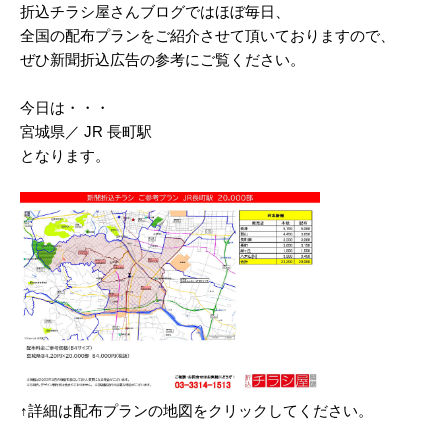
折込チラシ屋さんブログではほぼ毎日、
2025/03
全国の配布プランをご紹介させて頂いておりますので、
ぜひ新聞折込広告の参考にご覧ください。
2025/02
2025/01
今日は・・・
宮城県／ JR 長町駅
2024/12
となります。
2024/11
2024/10
2024/09
2024/08
2024/07
2024/06
2024/05
↑詳細は配布プランの地図をクリックしてください。
2024/04