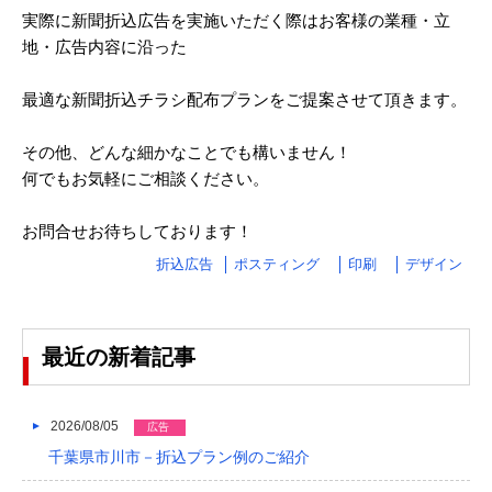
実際に新聞折込広告を実施いただく際はお客様の業種・立
2024/03
地・広告内容に沿った
2024/02
最適な新聞折込チラシ配布プランをご提案させて頂きます。
2024/01
その他、どんな細かなことでも構いません！
2023/12
何でもお気軽にご相談ください。
2023/11
お問合せお待ちしております！
2023/10
折込広告
ポスティング
印刷
デザイン
2023/09
2023/08
最近の新着記事
2023/07
2023/06
2026/08/05
広告
2023/05
千葉県市川市－折込プラン例のご紹介