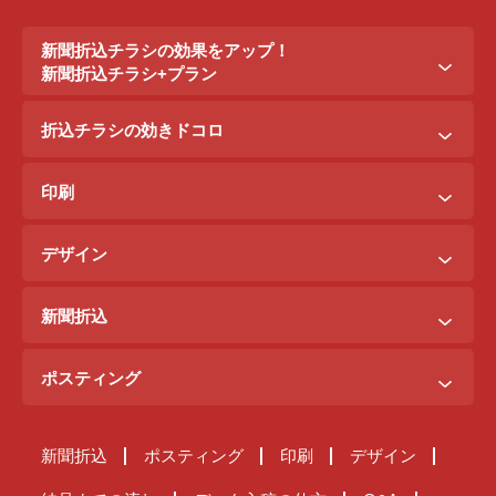
新聞折込チラシの効果をアップ！
新聞折込チラシ+プラン
新聞折込チラシ＋ポステイング
折込チラシの効きドコロ
新聞折込チラシ＋駅ポスター
折込配布効きドコロ
折込チラシ＋駅看板
印刷
ポスティング効きドコロ
折込チラシ＋インターネット広告
B3料金
印刷効きドコロ
デザイン
B5料金
デザイン効きドコロ
原稿を作るには？
B4料金
新聞折込
デザイン料金表
A4料金
ご注文までの流れ
サンプルデザイン
ポスティング
新聞折込が届くまで
ご注文の流れ
原稿チェック体制
新聞折込
ポスティング
印刷
デザイン
ポスティングが届くまで
納品までの流れ