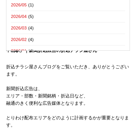
写真撮影活動報告
一括でお受けする折込チラシ屋さんブ
栃木県宇都宮市－折込プラン例のご紹介
2026/05
ログ。
新聞折込用語集
東京都八王子市－折込プラン例のご紹介
2026/04
2026/03
2022年07月14日
2026/02
新聞折込チラシ配布 ご参考広告プラン （ 神奈川県／ JR
中山駅）｜新聞折込広告の折込チラシ屋さん
2026/01
2025/12
折込チラシ屋さんブログをご覧いただき、ありがとうござい
ます。
2025/10
2025/08
新聞折込広告は、
エリア・部数・新聞銘柄・折込日など、
2025/07
融通のきく便利な広告媒体となります。
2025/06
とりわけ配布エリアをどのように計画するかが重要となりま
2025/05
す。
2025/04