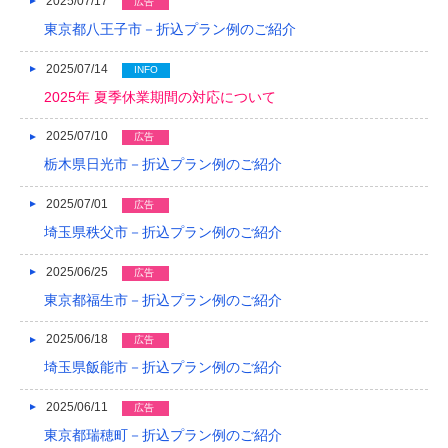
2025/07/17
2017/05
広告
東京都八王子市－折込プラン例のご紹介
2017/04
2025/07/14
INFO
2017/03
2025年 夏季休業期間の対応について
2017/02
2025/07/10
広告
2017/01
栃木県日光市－折込プラン例のご紹介
2016/12
2025/07/01
広告
2016/11
埼玉県秩父市－折込プラン例のご紹介
2016/10
2025/06/25
広告
東京都福生市－折込プラン例のご紹介
2016/09
2025/06/18
広告
2016/08
埼玉県飯能市－折込プラン例のご紹介
2016/07
2025/06/11
広告
2016/06
東京都瑞穂町－折込プラン例のご紹介