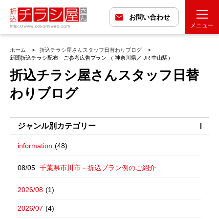
お問い合わせ
メニュー
ホーム
折込チラシ屋さんスタッフ日替わりブログ
新聞折込チラシ配布 ご参考広告プラン （ 神奈川県／ JR 中山駅）
折込チラシ屋さんスタッフ日替
わりブログ
ジャンル別カテゴリー
information
最近の投稿
折込広告配布プラン
千葉県市川市－折込プラン例のご紹介
バックナンバー
折込広告定点観測
千葉県松戸市－折込プラン例のご紹介
2026/08
広告に関する雑記
デザイン・チラシ・印刷・折込配布を
愛媛県松山市－折込プラン例のご紹介
2026/07