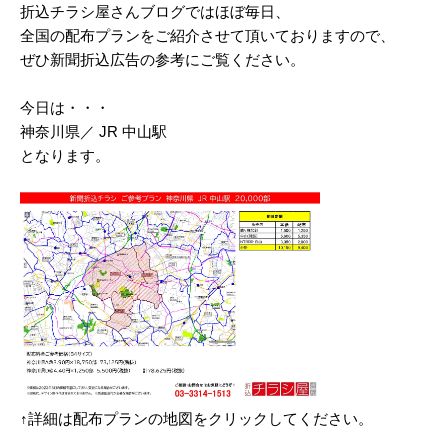
折込チラシ屋さんブログではほぼ毎日、
2025/03
全国の配布プランをご紹介させて頂いておりますので、
ぜひ新聞折込広告の参考にご覧ください。
2025/02
2025/01
今日は・・・
神奈川県／ JR 中山駅
2024/12
となります。
2024/11
2024/10
2024/09
2024/08
2024/07
2024/06
2024/05
↑詳細は配布プランの地図をクリックしてください。
2024/04