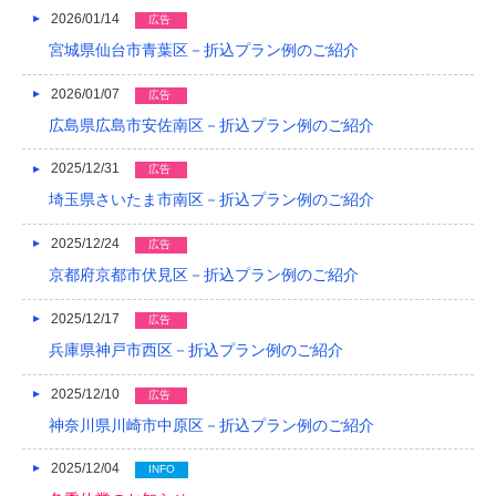
2026/01/14
広告
2019/04
宮城県仙台市青葉区－折込プラン例のご紹介
2019/03
2026/01/07
広告
2019/02
広島県広島市安佐南区－折込プラン例のご紹介
2019/01
2025/12/31
広告
2018/12
埼玉県さいたま市南区－折込プラン例のご紹介
2018/11
2025/12/24
広告
京都府京都市伏見区－折込プラン例のご紹介
2018/10
2025/12/17
広告
2018/09
兵庫県神戸市西区－折込プラン例のご紹介
2018/08
2025/12/10
広告
2018/07
神奈川県川崎市中原区－折込プラン例のご紹介
2018/06
2025/12/04
INFO
2018/05