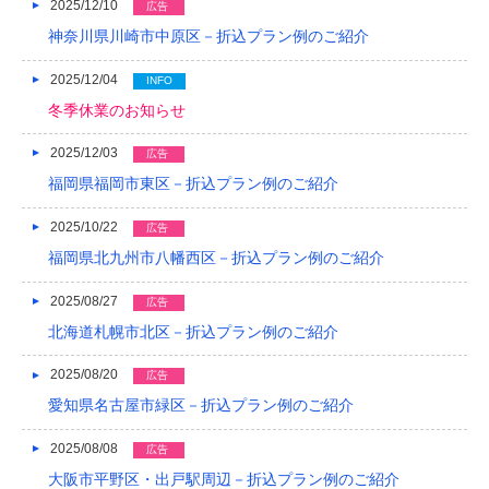
2025/12/10
広告
神奈川県川崎市中原区－折込プラン例のご紹介
2018/04
2018/03
2025/12/04
INFO
冬季休業のお知らせ
2018/02
2025/12/03
広告
2018/01
福岡県福岡市東区－折込プラン例のご紹介
2017/12
2025/10/22
広告
2017/11
福岡県北九州市八幡西区－折込プラン例のご紹介
2017/10
2025/08/27
広告
2017/09
北海道札幌市北区－折込プラン例のご紹介
2017/08
2025/08/20
広告
愛知県名古屋市緑区－折込プラン例のご紹介
2017/07
2025/08/08
2017/06
広告
大阪市平野区・出戸駅周辺－折込プラン例のご紹介