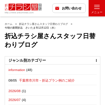
お問い合わせ
メニュー
ホーム
折込チラシ屋さんスタッフ日替わりブログ
今朝の新聞折込 さいたま市12月12日（水）
折込チラシ屋さんスタッフ日替
わりブログ
ジャンル別カテゴリー
information
最近の投稿
折込広告配布プラン
千葉県市川市－折込プラン例のご紹介
バックナンバー
折込広告定点観測
千葉県松戸市－折込プラン例のご紹介
2026/08
広告に関する雑記
デザイン・チラシ・印刷・折込配布を
愛媛県松山市－折込プラン例のご紹介
2026/07