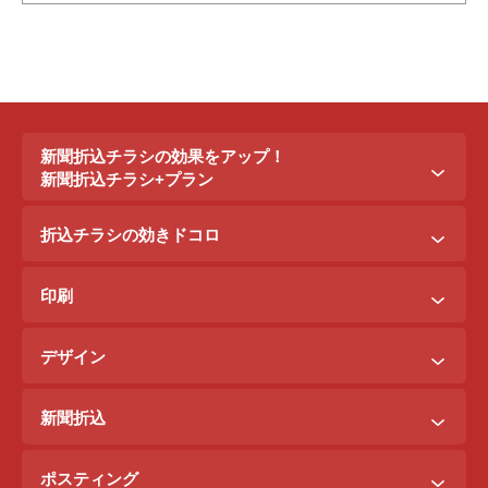
新聞折込チラシの効果をアップ！
新聞折込チラシ+プラン
新聞折込チラシ＋ポステイング
折込チラシの効きドコロ
新聞折込チラシ＋駅ポスター
折込配布効きドコロ
折込チラシ＋駅看板
印刷
ポスティング効きドコロ
折込チラシ＋インターネット広告
B3料金
印刷効きドコロ
デザイン
B5料金
デザイン効きドコロ
原稿を作るには？
B4料金
新聞折込
デザイン料金表
A4料金
ご注文までの流れ
サンプルデザイン
ポスティング