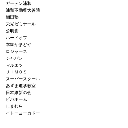
ガーデン浦和
2025/03
浦和不動尊大善院
桶田塾
2025/02
栄光ゼミナール
2025/01
公明党
ハードオフ
2024/12
本家かまどや
2024/11
ロジャース
ジャパン
2024/10
マルエツ
ＪＩＭＯＳ
2024/09
スーパースクール
2024/08
あずま進学教室
日本維新の会
2024/07
ビバホーム
2024/06
しまむら
イトーヨーカドー
2024/05
2024/04