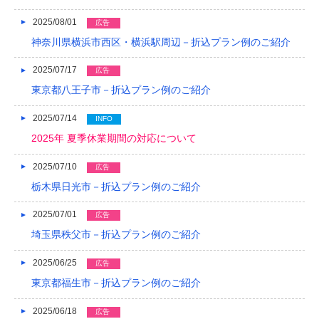
2017/05
2025/08/01
広告
2017/04
神奈川県横浜市西区・横浜駅周辺－折込プラン例のご紹介
2017/03
2025/07/17
広告
2017/02
東京都八王子市－折込プラン例のご紹介
2017/01
2025/07/14
INFO
2016/12
2025年 夏季休業期間の対応について
2016/11
2025/07/10
広告
栃木県日光市－折込プラン例のご紹介
2016/10
2025/07/01
広告
2016/09
埼玉県秩父市－折込プラン例のご紹介
2016/08
2025/06/25
広告
2016/07
東京都福生市－折込プラン例のご紹介
2016/06
2025/06/18
広告