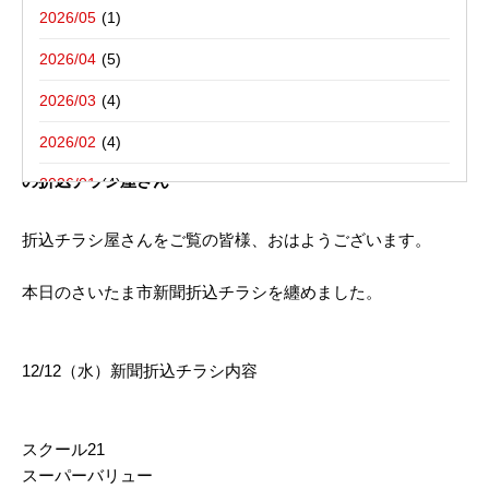
写真撮影活動報告
一括でお受けする折込チラシ屋さんブ
栃木県宇都宮市－折込プラン例のご紹介
2026/05
ログ。
新聞折込用語集
東京都八王子市－折込プラン例のご紹介
2026/04
2026/03
2012年12月12日
2026/02
今朝の新聞折込 さいたま市12月12日（水）｜新聞折込広告
の折込チラシ屋さん
2026/01
2025/12
折込チラシ屋さんをご覧の皆様、おはようございます。
2025/10
本日のさいたま市新聞折込チラシを纏めました。
2025/08
2025/07
12/12（水）新聞折込チラシ内容
2025/06
2025/05
スクール21
2025/04
スーパーバリュー