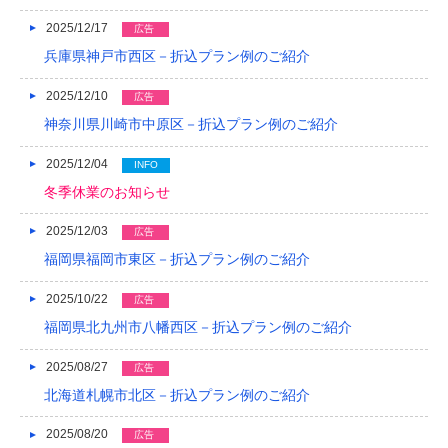
2019/04
2025/12/17
広告
2019/03
兵庫県神戸市西区－折込プラン例のご紹介
2019/02
2025/12/10
広告
神奈川県川崎市中原区－折込プラン例のご紹介
2019/01
2018/12
2025/12/04
INFO
冬季休業のお知らせ
2018/11
2025/12/03
広告
2018/10
福岡県福岡市東区－折込プラン例のご紹介
2018/09
2025/10/22
広告
2018/08
福岡県北九州市八幡西区－折込プラン例のご紹介
2018/07
2025/08/27
広告
2018/06
北海道札幌市北区－折込プラン例のご紹介
2018/05
2025/08/20
広告