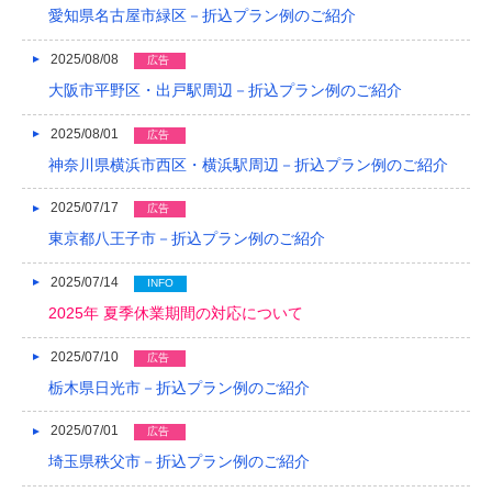
愛知県名古屋市緑区－折込プラン例のご紹介
2018/04
2025/08/08
2018/03
広告
大阪市平野区・出戸駅周辺－折込プラン例のご紹介
2018/02
2025/08/01
広告
2018/01
神奈川県横浜市西区・横浜駅周辺－折込プラン例のご紹介
2017/12
2025/07/17
広告
2017/11
東京都八王子市－折込プラン例のご紹介
2017/10
2025/07/14
INFO
2017/09
2025年 夏季休業期間の対応について
2017/08
2025/07/10
広告
栃木県日光市－折込プラン例のご紹介
2017/07
2025/07/01
広告
2017/06
埼玉県秩父市－折込プラン例のご紹介
2017/05