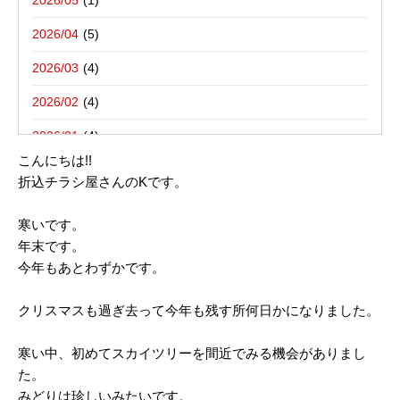
2026/05
ログ。
新聞折込用語集
東京都八王子市－折込プラン例のご紹介
2026/04
2026/03
2012年12月26日
2026/02
珍しい色｜新聞折込広告の折込チラシ屋さん
2026/01
こんにちは!!
2025/12
折込チラシ屋さんのKです。
2025/10
寒いです。
2025/08
年末です。
今年もあとわずかです。
2025/07
2025/06
クリスマスも過ぎ去って今年も残す所何日かになりました。
2025/05
寒い中、初めてスカイツリーを間近でみる機会がありまし
2025/04
た。
みどりは珍しいみたいです。