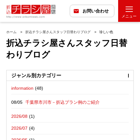
お問い合わせ
メニュー
ホーム
折込チラシ屋さんスタッフ日替わりブログ
珍しい色
折込チラシ屋さんスタッフ日替
わりブログ
ジャンル別カテゴリー
information
最近の投稿
折込広告配布プラン
千葉県市川市－折込プラン例のご紹介
バックナンバー
折込広告定点観測
千葉県松戸市－折込プラン例のご紹介
2026/08
広告に関する雑記
デザイン・チラシ・印刷・折込配布を
愛媛県松山市－折込プラン例のご紹介
2026/07
写真撮影活動報告
一括でお受けする折込チラシ屋さんブ
栃木県宇都宮市－折込プラン例のご紹介