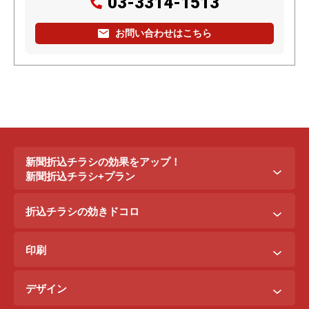
03-3314-1513
お問い合わせはこちら
新聞折込チラシの効果をアップ！
新聞折込チラシ+プラン
新聞折込チラシ＋ポステイング
折込チラシの効きドコロ
新聞折込チラシ＋駅ポスター
折込配布効きドコロ
折込チラシ＋駅看板
印刷
ポスティング効きドコロ
折込チラシ＋インターネット広告
B3料金
印刷効きドコロ
デザイン
B5料金
デザイン効きドコロ