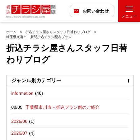
お問い合わせ
メニュー
ホーム
折込チラシ屋さんスタッフ日替わりブログ
埼玉県久喜市 新聞折込チラシ配布プラン
折込チラシ屋さんスタッフ日替
わりブログ
ジャンル別カテゴリー
information
最近の投稿
折込広告配布プラン
千葉県市川市－折込プラン例のご紹介
バックナンバー
折込広告定点観測
千葉県松戸市－折込プラン例のご紹介
2026/08
広告に関する雑記
デザイン・チラシ・印刷・折込配布を
愛媛県松山市－折込プラン例のご紹介
2026/07