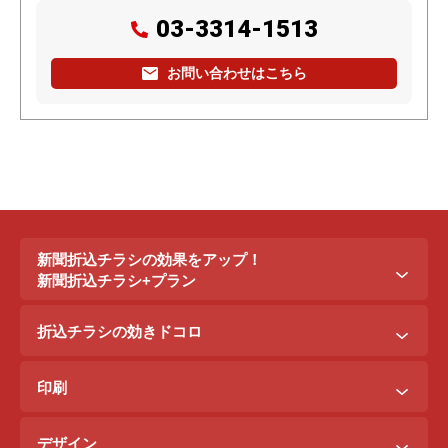
03-3314-1513
お問い合わせはこちら
新聞折込チラシの効果をアップ！
新聞折込チラシ+プラン
新聞折込チラシ＋ポステイング
折込チラシの効きドコロ
新聞折込チラシ＋駅ポスター
折込配布効きドコロ
折込チラシ＋駅看板
印刷
ポスティング効きドコロ
折込チラシ＋インターネット広告
B3料金
印刷効きドコロ
デザイン