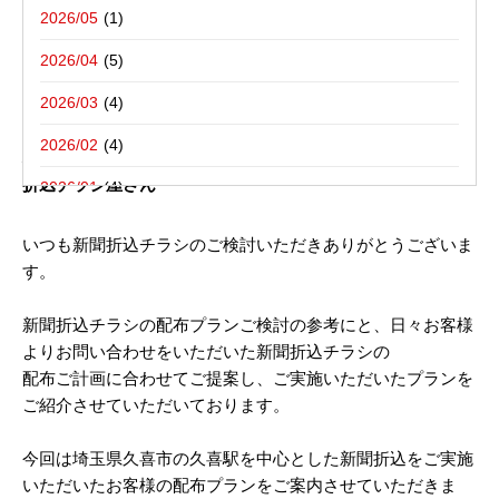
写真撮影活動報告
一括でお受けする折込チラシ屋さんブ
栃木県宇都宮市－折込プラン例のご紹介
2026/05
ログ。
新聞折込用語集
東京都八王子市－折込プラン例のご紹介
2026/04
2026/03
2017年12月04日
2026/02
埼玉県久喜市 新聞折込チラシ配布プラン｜新聞折込広告の
折込チラシ屋さん
2026/01
2025/12
いつも新聞折込チラシのご検討いただきありがとうございま
す。
2025/10
2025/08
新聞折込チラシの配布プランご検討の参考にと、日々お客様
よりお問い合わせをいただいた新聞折込チラシの
2025/07
配布ご計画に合わせてご提案し、ご実施いただいたプランを
2025/06
ご紹介させていただいております。
2025/05
今回は埼玉県久喜市の久喜駅を中心とした新聞折込をご実施
2025/04
いただいたお客様の配布プランをご案内させていただきま