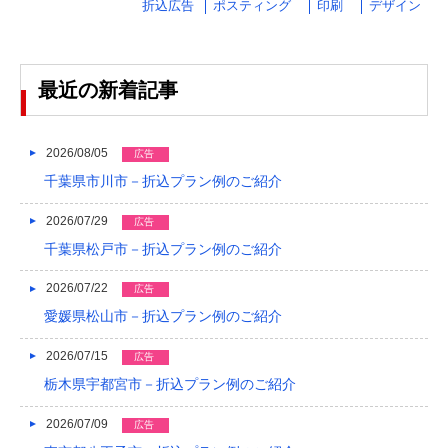
折込広告
ポスティング
印刷
デザイン
2024/03
2024/02
最近の新着記事
2024/01
2023/12
2026/08/05
広告
千葉県市川市－折込プラン例のご紹介
2023/11
2026/07/29
2023/10
広告
千葉県松戸市－折込プラン例のご紹介
2023/09
2026/07/22
広告
2023/08
愛媛県松山市－折込プラン例のご紹介
2023/07
2026/07/15
広告
2023/06
栃木県宇都宮市－折込プラン例のご紹介
2023/05
2026/07/09
広告