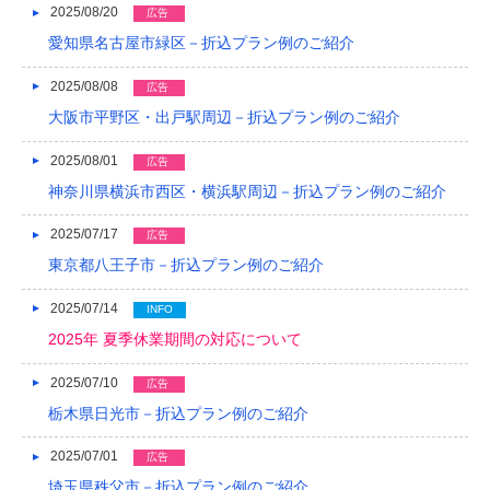
2025/08/20
広告
2018/04
愛知県名古屋市緑区－折込プラン例のご紹介
2018/03
2025/08/08
広告
大阪市平野区・出戸駅周辺－折込プラン例のご紹介
2018/02
2025/08/01
2018/01
広告
神奈川県横浜市西区・横浜駅周辺－折込プラン例のご紹介
2017/12
2025/07/17
広告
2017/11
東京都八王子市－折込プラン例のご紹介
2017/10
2025/07/14
INFO
2017/09
2025年 夏季休業期間の対応について
2017/08
2025/07/10
広告
2017/07
栃木県日光市－折込プラン例のご紹介
2017/06
2025/07/01
広告
埼玉県秩父市－折込プラン例のご紹介