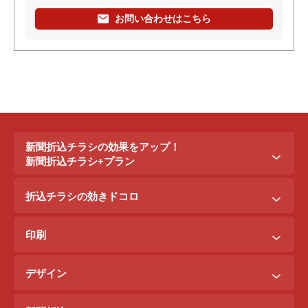
お問い合わせはこちら
新聞折込チラシの効果をアップ！
新聞折込チラシ+プラン
新聞折込チラシ＋ポステイング
折込チラシの効きドコロ
新聞折込チラシ＋駅ポスター
折込配布効きドコロ
折込チラシ＋駅看板
印刷
ポスティング効きドコロ
折込チラシ＋インターネット広告
B3料金
印刷効きドコロ
デザイン
B5料金
デザイン効きドコロ
原稿を作るには？