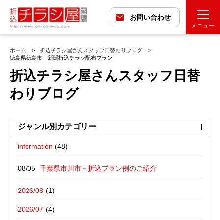
お問い合わせ
メニュー
ホーム
折込チラシ屋さんスタッフ日替わりブログ
徳島県徳島市 新聞折込チラシ配布プラン
折込チラシ屋さんスタッフ日替
わりブログ
ジャンル別カテゴリー
information
最近の投稿
折込広告配布プラン
千葉県市川市－折込プラン例のご紹介
バックナンバー
折込広告定点観測
千葉県松戸市－折込プラン例のご紹介
2026/08
広告に関する雑記
デザイン・チラシ・印刷・折込配布を
愛媛県松山市－折込プラン例のご紹介
2026/07