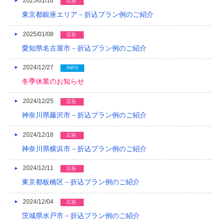
2025/01/16
広告
2014/01
東京都銀座エリア－折込プラン例のご紹介
2013/12
2025/01/08
広告
愛知県名古屋市－折込プラン例のご紹介
2013/11
2024/12/27
INFO
2013/10
冬季休業のお知らせ
2013/09
2024/12/25
広告
2013/08
神奈川県藤沢市－折込プラン例のご紹介
2013/07
2024/12/18
広告
2013/06
神奈川県横浜市－折込プラン例のご紹介
2013/05
2024/12/11
広告
東京都板橋区－折込プラン例のご紹介
2013/04
2013/03
2024/12/04
広告
茨城県水戸市－折込プラン例のご紹介
2013/02