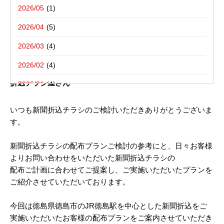
写真撮影活動報告
一括でお受けする折込チラシ屋さんブ
栃木県宇都宮市－折込プラン例のご紹介
2026/05
ログ。
新聞折込用語集
東京都八王子市－折込プラン例のご紹介
2026/04
2026/03
2019年06月19日
2026/02
徳島県徳島市 新聞折込チラシ配布プラン｜新聞折込広告の
折込チラシ屋さん
2026/01
2025/12
いつも新聞折込チラシのご検討いただきありがとうございま
す。
2025/10
2025/08
新聞折込チラシの配布プランご検討の参考にと、日々お客様
よりお問い合わせをいただいた新聞折込チラシの
2025/07
配布ご計画に合わせてご提案し、ご実施いただいたプランを
2025/06
ご紹介させていただいております。
2025/05
今回は徳島県徳島市のJR徳島駅を中心とした新聞折込をご
2025/04
実施いただいたお客様の配布プランをご案内させていただき