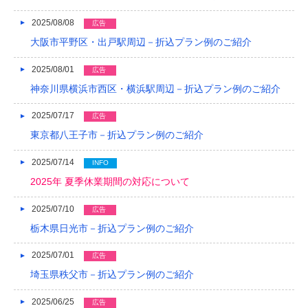
2018/04
2025/08/08
広告
大阪市平野区・出戸駅周辺－折込プラン例のご紹介
2018/03
2025/08/01
広告
2018/02
神奈川県横浜市西区・横浜駅周辺－折込プラン例のご紹介
2018/01
2025/07/17
広告
2017/12
東京都八王子市－折込プラン例のご紹介
2017/11
2025/07/14
INFO
2017/10
2025年 夏季休業期間の対応について
2017/09
2025/07/10
広告
栃木県日光市－折込プラン例のご紹介
2017/08
2025/07/01
広告
2017/07
埼玉県秩父市－折込プラン例のご紹介
2017/06
2025/06/25
広告